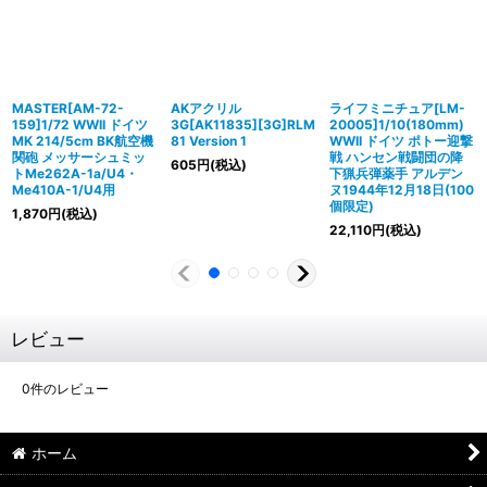
MASTER[AM-72-
AKアクリル
ライフミニチュア[LM-
159]1/72 WWII ドイツ
3G[AK11835][3G]RLM
20005]1/10(180mm)
MK 214/5cm BK航空機
81 Version 1
WWII ドイツ ポトー迎撃
関砲 メッサーシュミッ
戦 ハンセン戦闘団の降
605
円
(税込)
トMe262A-1a/U4・
下猟兵弾薬手 アルデン
Me410A-1/U4用
ヌ1944年12月18日(100
個限定)
1,870
円
(税込)
22,110
円
(税込)
レビュー
0
件のレビュー
ホーム