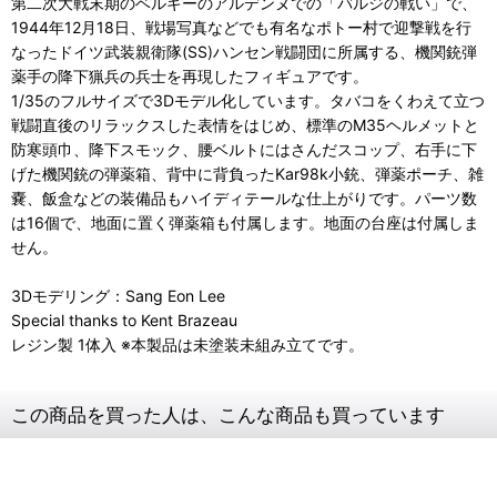
第二次大戦末期のベルギーのアルデンヌでの「バルジの戦い」で、
1944年12月18日、戦場写真などでも有名なポトー村で迎撃戦を行
なったドイツ武装親衛隊(SS)ハンセン戦闘団に所属する、機関銃弾
薬手の降下猟兵の兵士を再現したフィギュアです。
1/35のフルサイズで3Dモデル化しています。タバコをくわえて立つ
戦闘直後のリラックスした表情をはじめ、標準のM35ヘルメットと
防寒頭巾、降下スモック、腰ベルトにはさんだスコップ、右手に下
げた機関銃の弾薬箱、背中に背負ったKar98k小銃、弾薬ポーチ、雑
嚢、飯盒などの装備品もハイディテールな仕上がりです。パーツ数
は16個で、地面に置く弾薬箱も付属します。地面の台座は付属しま
せん。
3Dモデリング：Sang Eon Lee
Special thanks to Kent Brazeau
レジン製 1体入 ※本製品は未塗装未組み立てです。
この商品を買った人は、こんな商品も買っています