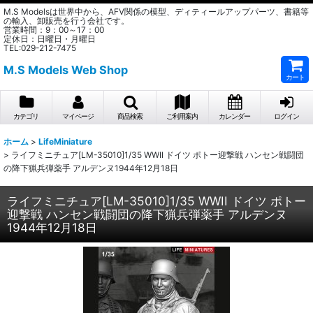
M.S Modelsは世界中から、AFV関係の模型、ディティールアップパーツ、書籍等
の輸入、卸販売を行う会社です。
営業時間：9：00～17：00
定休日：日曜日・月曜日
TEL:029-212-7475
M.S Models Web Shop
カート
カテゴリ
マイページ
商品検索
ご利用案内
カレンダー
ログイン
ホーム
>
LifeMiniature
>
ライフミニチュア[LM-35010]1/35 WWII ドイツ ポトー迎撃戦 ハンセン戦闘団
の降下猟兵弾薬手 アルデンヌ1944年12月18日
ライフミニチュア[LM-35010]1/35 WWII ドイツ ポトー
迎撃戦 ハンセン戦闘団の降下猟兵弾薬手 アルデンヌ
1944年12月18日