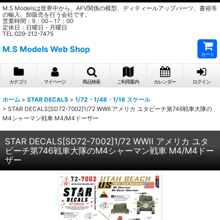
M.S Modelsは世界中から、AFV関係の模型、ディティールアップパーツ、書籍等
の輸入、卸販売を行う会社です。
営業時間：9：00～17：00
定休日：日曜日・月曜日
TEL:029-212-7475
M.S Models Web Shop
カート
カテゴリ
マイページ
商品検索
ご利用案内
カレンダー
ログイン
ホーム
>
STAR DECALS
>
1/72・1/48・1/16 スケール
>
STAR DECALS[SD72-7002]1/72 WWII アメリカ ユタビーチ第746戦車大隊の
M4シャーマン戦車 M4/M4ドーザー
STAR DECALS[SD72-7002]1/72 WWII アメリカ ユタ
ビーチ第746戦車大隊のM4シャーマン戦車 M4/M4ドー
ザー