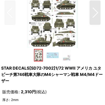
STAR DECALS[SD72-7002]1/72 WWII アメリカ ユタ
ビーチ第746戦車大隊のM4シャーマン戦車 M4/M4ドー
ザー
販売価格
:
2,310
円
(税込)
厚さ
:
2mm