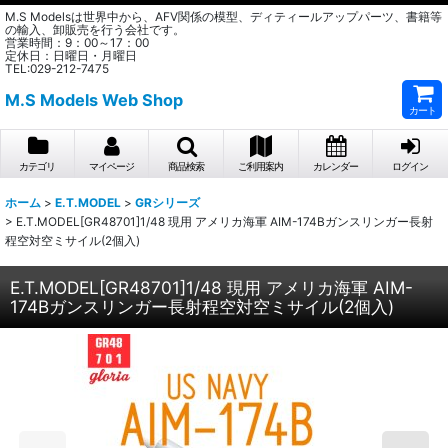
M.S Modelsは世界中から、AFV関係の模型、ディティールアップパーツ、書籍等
の輸入、卸販売を行う会社です。
営業時間：9：00～17：00
定休日：日曜日・月曜日
TEL:029-212-7475
M.S Models Web Shop
カート
カテゴリ
マイページ
商品検索
ご利用案内
カレンダー
ログイン
ホーム
>
E.T.MODEL
>
GRシリーズ
>
E.T.MODEL[GR48701]1/48 現用 アメリカ海軍 AIM-174Bガンスリンガー長射
程空対空ミサイル(2個入)
E.T.MODEL[GR48701]1/48 現用 アメリカ海軍 AIM-
174Bガンスリンガー長射程空対空ミサイル(2個入)