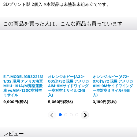
3Dプリント製 2個入 ※本製品は未塗装未組み立てです。
この商品を買った人は、こんな商品も買っています
E.T.MODEL[GR32213]
オレンジホビー[A32-
オレンジホビー[A72-
1/32 現用 アメリカ海軍
065]1/32 現用 アメリカ
076]1/72 現用 アメリカ
MHU-191A/M弾薬運搬
AIM-9Mサイドワインダ
AIM-9Mサイドワインダ
車 w/AIM-120C空対空
ー空対空ミサイル(2個
ー空対空ミサイル(4個
ミサイル
入)
入)
9,900
円
(税込)
5,060
円
(税込)
3,190
円
(税込)
レビュー