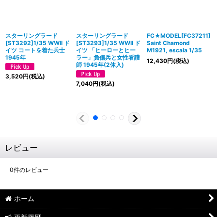
スターリングラード
スターリングラード
FC★MODEL[FC37211]
[ST3292]1/35 WWII ド
[ST3293]1/35 WWII ド
Saint Chamond
イツ コートを着た兵士
イツ 「ヒーローとヒー
M1921, escala 1/35
1945年
ラー」負傷兵と女性看護
12,430
円
(税込)
師 1945年(2体入)
3,520
円
(税込)
7,040
円
(税込)
レビュー
0
件のレビュー
ホーム