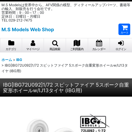
M.S Modelsは世界中から、AFV関係の模型、ディティールアップパーツ、書籍等
の輸入、卸販売を行う会社です。
営業時間：9：00～17：00
定休日：日曜日・月曜日
TEL:029-212-7475
M.S Models Web Shop
カート
カテゴリ
マイページ
商品検索
ご利用案内
カレンダー
ログイン
ホーム
>
IBG
>
IBG[IBG72U092]1/72 スピットファイア 5スポーク自重変形ホイールw/IJ13タ
イヤ (IBG用)
IBG[IBG72U092]1/72 スピットファイア 5スポーク自重
変形ホイールw/IJ13タイヤ (IBG用)