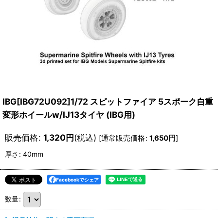
IBG[IBG72U092]1/72 スピットファイア 5スポーク自重
変形ホイールw/IJ13タイヤ (IBG用)
販売価格
:
1,320
円
(税込)
[
通常販売価格
:
1,650
円
]
厚さ
:
40mm
Facebookでシェア
数量
: