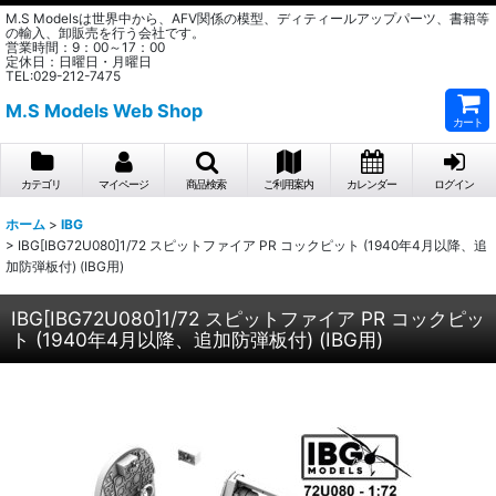
M.S Modelsは世界中から、AFV関係の模型、ディティールアップパーツ、書籍等
の輸入、卸販売を行う会社です。
営業時間：9：00～17：00
定休日：日曜日・月曜日
TEL:029-212-7475
M.S Models Web Shop
カート
カテゴリ
マイページ
商品検索
ご利用案内
カレンダー
ログイン
ホーム
>
IBG
>
IBG[IBG72U080]1/72 スピットファイア PR コックピット (1940年4月以降、追
加防弾板付) (IBG用)
IBG[IBG72U080]1/72 スピットファイア PR コックピッ
ト (1940年4月以降、追加防弾板付) (IBG用)