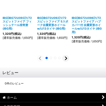
IBG[IBG72U093]1/72
IBG[IBG72U092]1/72
IBG[IBG72U096]1/72
スピットファイア フィ
スピットファイア 5スポ
スピットファイア ハブ
ッシュテール排気管
ーク自重変形ホイール
カバー付 自重変形ホイ
(IBG用)
w/IJ13タイヤ (IBG用)
ールw/IJ13タイヤ (IBG
用)
1,320
円
(税込)
1,320
円
(税込)
1,320
円
(税込)
[
通常販売価格
:
1,650
円
]
[
通常販売価格
:
1,650
円
]
[
通常販売価格
:
1,650
円
]
レビュー
0
件のレビュー
ホーム