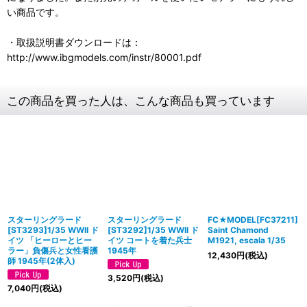
い商品です。
・取扱説明書ダウンロードは：
http://www.ibgmodels.com/instr/80001.pdf
この商品を買った人は、こんな商品も買っています
スターリングラード
スターリングラード
FC★MODEL[FC37211]
[ST3293]1/35 WWII ド
[ST3292]1/35 WWII ド
Saint Chamond
イツ 「ヒーローとヒー
イツ コートを着た兵士
M1921, escala 1/35
ラー」負傷兵と女性看護
1945年
12,430
円
(税込)
師 1945年(2体入)
3,520
円
(税込)
7,040
円
(税込)