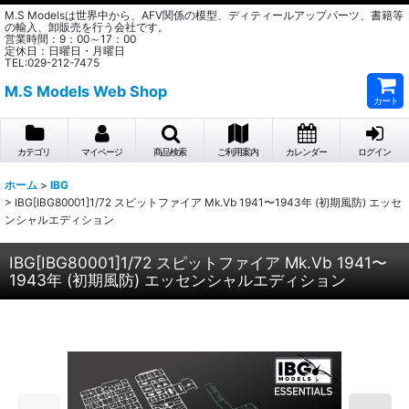
M.S Modelsは世界中から、AFV関係の模型、ディティールアップパーツ、書籍等
の輸入、卸販売を行う会社です。
営業時間：9：00～17：00
定休日：日曜日・月曜日
TEL:029-212-7475
M.S Models Web Shop
カート
カテゴリ
マイページ
商品検索
ご利用案内
カレンダー
ログイン
ホーム
>
IBG
>
IBG[IBG80001]1/72 スピットファイア Mk.Vb 1941〜1943年 (初期風防) エッセ
ンシャルエディション
IBG[IBG80001]1/72 スピットファイア Mk.Vb 1941〜
1943年 (初期風防) エッセンシャルエディション