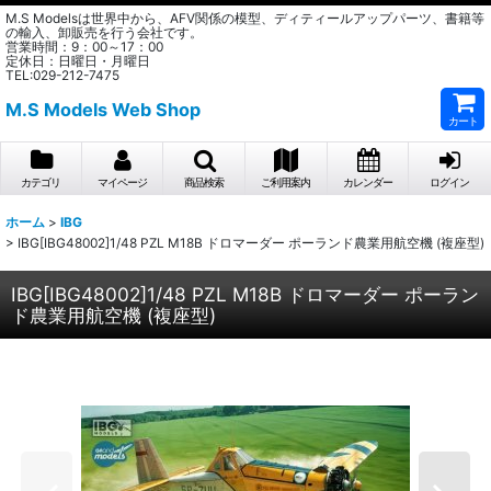
M.S Modelsは世界中から、AFV関係の模型、ディティールアップパーツ、書籍等
の輸入、卸販売を行う会社です。
営業時間：9：00～17：00
定休日：日曜日・月曜日
TEL:029-212-7475
M.S Models Web Shop
カート
カテゴリ
マイページ
商品検索
ご利用案内
カレンダー
ログイン
ホーム
>
IBG
>
IBG[IBG48002]1/48 PZL M18B ドロマーダー ポーランド農業用航空機 (複座型)
IBG[IBG48002]1/48 PZL M18B ドロマーダー ポーラン
ド農業用航空機 (複座型)