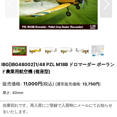
IBG[IBG48002]1/48 PZL M18B ドロマーダー ポーラン
ド農業用航空機 (複座型)
販売価格
:
11,000
円
(税込)
[
通常販売価格
:
13,750
円
]
厚さ
:
40mm
在庫切れです。再入荷にご登録で入荷時にメールにてお知らせ
をいたします。