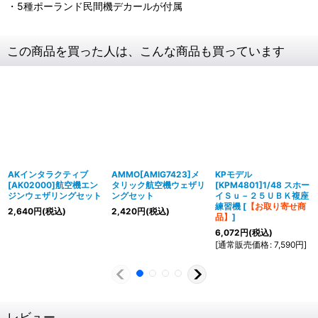
・5種ポーランド民間機デカールが付属
この商品を買った人は、こんな商品も買っています
AKインタラクティブ
AMMO[AMIG7423]メ
KPモデル
[AK02000]航空機エン
タリック航空機ウェザリ
[KPM4801]1/48 スホー
ジンウェザリングセット
ングセット
イＳｕ－２５ＵＢＫ複座
練習機
[
【お取り寄せ商
2,640
円
(税込)
2,420
円
(税込)
品】
]
6,072
円
(税込)
[
通常販売価格
:
7,590
円
]
レビュー