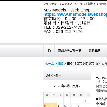
プラモデル、ミニチュア、ジオラマを制作する方のた
M.S Models Web Shop
https://www.msmodelswebshop
営業時間：9：00～17：00
定休日：日曜日・月曜日
TEL：029-212-7475
FAX：029-212-7476
商品カテゴリ一覧
更新履歴
ホーム
>
IBG
>
IBG[IBG72147]1/72 ダイム
カレンダー
■ご予
ご注文
2026年8月
次月»
発送と
在庫商
日
月
火
水
木
金
土
■中古
1
不良品
2
3
4
5
6
7
8