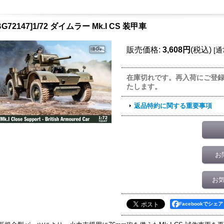
IBG72147]1/72 ダイムラー Mk.I CS 装甲車
販売価格
:
3,608円
(税込)
[
通
在庫切れです。再入荷にご登
たします。
返品特約に関する重要事項
お
お
Facebookでシェア