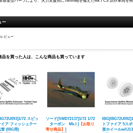
新規金型パーツにより、火力支援用に76mm砲を備えたMk.I CS 試作車両を
ュー
のレビュー
商品を買った人は、こんな商品も買っています
IBG72U093]1/72 スピッ
ソード[SWD72137]1/72 1/72
IBG[IBG72U092
ァイア フィッシュテー
ターポン Mk.I
[
【お取り
トファイア 5ス
管 (IBG用)
寄せ商品】
]
形ホイールw/IJ13