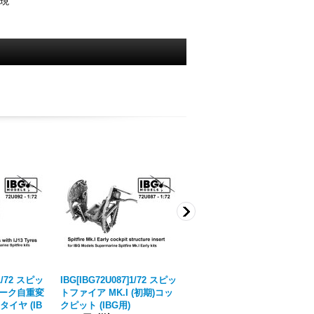
再現
]1/72 スピッ
IBG[IBG72U087]1/72 スピッ
ゲッコー・モデル[GEC35G
ポーク自重変
トファイア MK.I (初期)コッ
M0011]1/35 ダイムラー装甲
タイヤ (IB
クピット (IBG用)
車 Mk.I