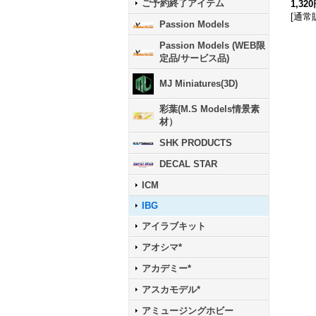
ご予約終了アイテム
1,32
[
通常
Passion Models
Passion Models (WEB限
定品/サービス品)
MJ Miniatures(3D)
彩葉(M.S Models情景素
材）
SHK PRODUCTS
DECAL STAR
ICM
IBG
アイラブキット
アオシマ*
アカデミー*
アスカモデル*
アミュージングホビー