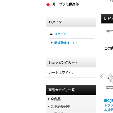
・
月一プラモ倶楽部
レビ
ログイン
0
件
ログイン
新規登録はこちら
この
ショッピングカート
カートは空です。
商品カテゴリ一覧
全商品
IBG[
トフ
ご予約受付中
ル排気