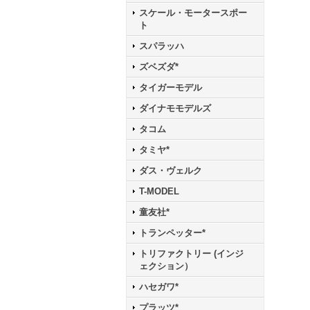
スケール・モータースポー
ト
スパラッハ
ズベズダ*
タイガーモデル
ダイナモモデルズ
タコム
タミヤ*
ダス・ヴェルク
T-MODEL
童友社*
トランペッター*
トリファクトリー (インジ
ェクション）
ハセガワ*
プラッツ*