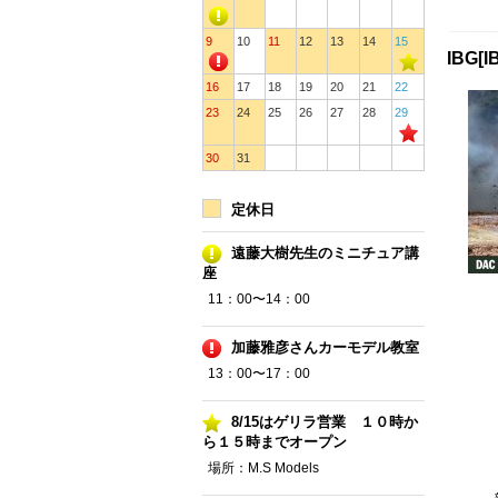
9
10
11
12
13
14
15
IBG[
16
17
18
19
20
21
22
23
24
25
26
27
28
29
30
31
定休日
遠藤大樹先生のミニチュア講
座
11：00〜14：00
加藤雅彦さんカーモデル教室
13：00〜17：00
8/15はゲリラ営業 １０時か
ら１５時までオープン
場所：M.S Models