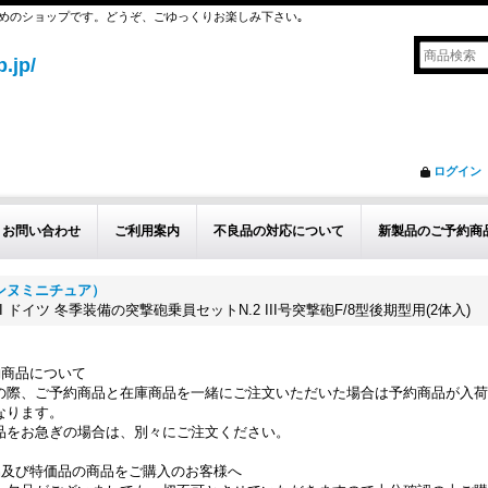
めのショップです。どうぞ、ごゆっくりお楽しみ下さい｡
.jp/
ログイン
お問い合わせ
ご利用案内
不良品の対応について
新製品のご予約商
ルデンヌミニチュア）
WII ドイツ 冬季装備の突撃砲乗員セットN.2 III号突撃砲F/8型後期型用(2体入)
約商品について
の際、ご予約商品と在庫商品を一緒にご注文いただいた場合は予約商品が入荷
なります。
品をお急ぎの場合は、別々にご注文ください。
品及び特価品の商品をご購入のお客様へ