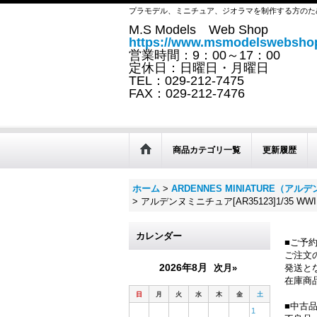
プラモデル、ミニチュア、ジオラマを制作する方のた
M.S Models Web Shop
https://www.msmodelswebshop
営業時間：9：00～17：00
定休日：日曜日・月曜日
TEL：029-212-7475
FAX：029-212-7476
商品カテゴリ一覧
更新履歴
ホーム
>
ARDENNES MINIATURE（ア
>
アルデンヌミニチュア[AR35123]1/35 W
カレンダー
■ご予
ご注文
2026年8月
次月»
発送と
在庫商
日
月
火
水
木
金
土
■中古
1