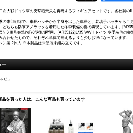
二次大戦ドイツ軍の突撃砲乗員を再現するフィギュアセットです。各社製のIII
。
季の東部戦線で、車長ハッチから半身を出した車長と、装填手ハッチから半
。どちらも防寒アノラックを着用した冬季装備の姿で再現しています。[AR35121]
員N.3 III号突撃砲F/8型後期型用、[AR35122]1/35 WWII ドイツ 冬季装備の
み合わせたもので、それぞれ単体で揃えるよりも少しお得になっています。
ジン製 2体入 ※本製品は未塗装未組み立てです。
ュー
のレビュー
商品を買った人は、こんな商品も買っています