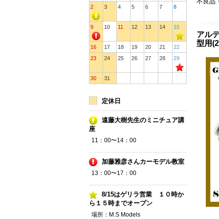
不良品
2
3
4
5
6
7
8
9
10
11
12
13
14
15
アルデ
型用(
16
17
18
19
20
21
22
23
24
25
26
27
28
29
30
31
定休日
遠藤大樹先生のミニチュア講
座
11：00〜14：00
加藤雅彦さんカーモデル教室
13：00〜17：00
8/15はゲリラ営業 １０時か
ら１５時までオープン
場所：M.S Models