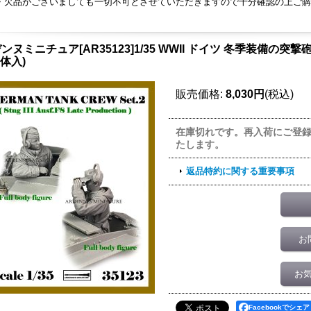
・欠品がございましても一切不可とさせていただきますので十分確認の上ご購
ンヌミニチュア[AR35123]1/35 WWII ドイツ 冬季装備の突撃砲
2体入)
販売価格
:
8,030円
(税込)
在庫切れです。再入荷にご登
たします。
返品特約に関する重要事項
お
お
Facebookでシェア