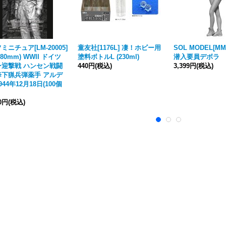
ミニチュア[LM-20005]
童友社[1176L] 凄！ホビー用
SOL MODEL[MM3
(180mm) WWII ドイツ
塗料ボトルL (230ml)
潜入要員デボラ
ー迎撃戦 ハンセン戦闘
440円
(税込)
3,399円
(税込)
降下猟兵弾薬手 アルデ
44年12月18日(100個
10円
(税込)