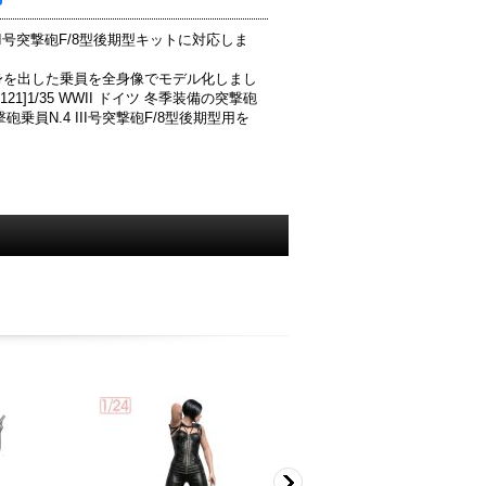
号突撃砲F/8型後期型キットに対応しま
身を出した乗員を全身像でモデル化しまし
1/35 WWII ドイツ 冬季装備の突撃砲
突撃砲乗員N.4 III号突撃砲F/8型後期型用を