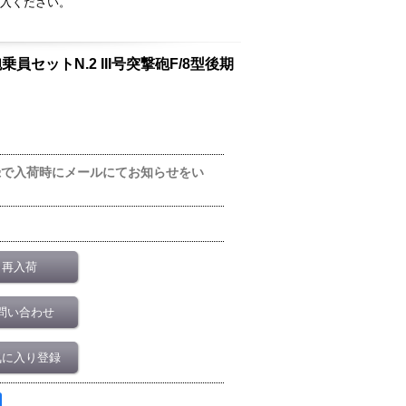
入ください。
乗員セットN.2 III号突撃砲F/8型後期
録で入荷時にメールにてお知らせをい
再入荷
問い合わせ
気に入り登録