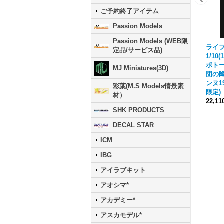
ご予約終了アイテム
Passion Models
Passion Models (WEB限
ライフ
定品/サービス品)
1/10
ポト
MJ Miniatures(3D)
団の
ンヌ19
彩葉(M.S Models情景素
限定)
材）
22,1
SHK PRODUCTS
DECAL STAR
ICM
IBG
アイラブキット
アオシマ*
アカデミー*
アスカモデル*