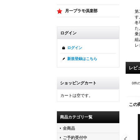
月一プラモ倶楽部
第
す
冬
た
ログイン
乗
組
レ
ログイン
新規登録はこちら
レビ
ショッピングカート
0
件
カートは空です。
この
商品カテゴリ一覧
全商品
ご予約受付中