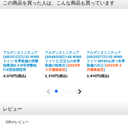
この商品を買った人は、こんな商品も買っています
アルデンヌミニチュア
アルデンヌミニチュア
アルデンヌミニチュア
[AR35122]1/35 WWII
[AR48006]1/48 WWII
[AR35071]1/35 WWII
ドイツ 冬季装備の突撃
ドイツ 仁王立ちの冬季
ドイツ MP40を持つ冬季
砲乗員N.4 III号突撃砲
装備の戦車兵
[
2025年
装備の兵士
[
2025年３
F/8型後期型用
３月価格改定
]
月価格改定
]
4,070
円
(税込)
2,310
円
(税込)
3,410
円
(税込)
レビュー
0
件のレビュー