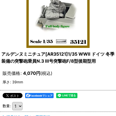
アルデンヌミニチュア[AR35121]1/35 WWII ドイツ 冬季
装備の突撃砲乗員N.3 III号突撃砲F/8型後期型用
販売価格
:
4,070
円
(税込)
厚さ
:
39mm
Facebookでシェア
数量
: