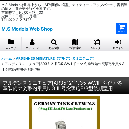
M.S Modelsは世界中から、AFV関係の模型、ディティールアップパーツ、書籍等
の輸入、卸販売を行う会社です。
営業時間：9：00～17：00
定休日：日曜日・月曜日
TEL:029-212-7475
M.S Models Web Shop
カート
カテゴリ
マイページ
商品検索
ご利用案内
カレンダー
ログイン
ホーム
>
ARDENNES MINIATURE（アルデンヌミニチュア）
>
アルデンヌミニチュア[AR35121]1/35 WWII ドイツ 冬季装備の突撃砲乗員N.3
III号突撃砲F/8型後期型用
アルデンヌミニチュア[AR35121]1/35 WWII ドイツ 冬
季装備の突撃砲乗員N.3 III号突撃砲F/8型後期型用