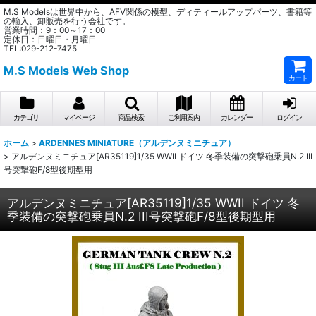
M.S Modelsは世界中から、AFV関係の模型、ディティールアップパーツ、書籍等
の輸入、卸販売を行う会社です。
営業時間：9：00～17：00
定休日：日曜日・月曜日
TEL:029-212-7475
M.S Models Web Shop
カート
カテゴリ
マイページ
商品検索
ご利用案内
カレンダー
ログイン
ホーム
>
ARDENNES MINIATURE（アルデンヌミニチュア）
>
アルデンヌミニチュア[AR35119]1/35 WWII ドイツ 冬季装備の突撃砲乗員N.2 III
号突撃砲F/8型後期型用
アルデンヌミニチュア[AR35119]1/35 WWII ドイツ 冬
季装備の突撃砲乗員N.2 III号突撃砲F/8型後期型用