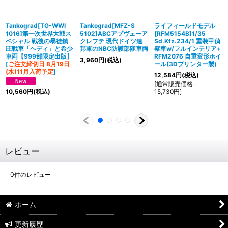
Tankograd[TG-WWI
Tankograd[MFZ-S
ライフィールドモデル
1016]第一次世界大戦ス
5102]ABCアプヴェーア
[RFM5154B]1/35
ペシャル 戦後の暴徒鎮
クレフテ 現代ドイツ連
Sd.Kfz.234/1 重装甲偵
圧戦車「ヘディ」と希少
邦軍のNBC防護部隊車両
察車w/フルインテリア+
車両【999部限定出版】
RFM2076 自重変形ホイ
3,960
円
(税込)
[
ご注文締切日 8月19日
ール(3Dプリンター製)
(水)11月入荷予定
]
12,584
円
(税込)
[
通常販売価格
:
15,730
円
]
10,560
円
(税込)
レビュー
0
件のレビュー
ホーム
更新履歴