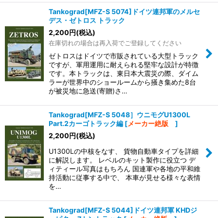
Tankograd[MFZ-S 5074]ドイツ連邦軍のメルセ
デス・ゼトロス トラック
2,200
円
(税込)
在庫切れの場合は再入荷でご登録してください
ゼトロスはドイツで市販されている大型トラック
ですが、軍用運用に耐えられる堅牢な設計が特徴
です。本トラックは、東日本大震災の際、ダイム
ラーが世界中のショールームから掻き集めた8台
が被災地に急送(寄贈)さ…
Tankograd[MFZ-S 5048］ウニモグU1300L
Part.2カーゴトラック編
[
メーカー絶版
]
2,200
円
(税込)
U1300Lの中核をなす、 貨物自動車タイプを詳細
に解説します。 レベルのキット製作に役立つ デ
ィティール写真はもちろん 国連軍や各地の平和維
持活動に従事する中で、 本車が見せる様々な表情
を…
Tankograd[MFZ-S 5044]ドイツ連邦軍 KHDジ