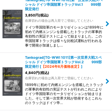
シャル ドイツ帝国陸軍トラックVol.1 999部
限定発行
3,850
円
(税込)
在庫切れの場合は再入荷でご登録してください
ドイツ帝国陸軍のモータリゼイションは1899年に
初めて内燃エンジンを搭載したトラックの軍事的
有効性の実証テストによって始まりました。この
帝国陸軍トラックは様々な比較試運転が行われる
事で開発が加速しまし…
Tankograd[TG-WWI 1011]第一次世界大戦スペ
シャル ドイツ帝国陸軍トラックVol.2 999部
限定発行
[
【2024年6月価格改定】
]
4,840
円
(税込)
在庫切れの場合は再入荷でご登録してください
1899年に初めて内燃エンジンを搭載したトラック
の軍事的有効性の実証テストが行われこれにより
ドイツ帝国陸軍のモータリゼイションが始まりま
した。そして第一次世界大戦が勃発するとこれら
のトラックはドイツ帝…