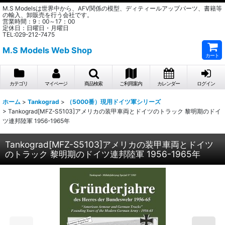
M.S Modelsは世界中から、AFV関係の模型、ディティールアップパーツ、書籍等
の輸入、卸販売を行う会社です。
営業時間：9：00～17：00
定休日：日曜日・月曜日
TEL:029-212-7475
M.S Models Web Shop
カート
カテゴリ
マイページ
商品検索
ご利用案内
カレンダー
ログイン
ホーム
>
Tankograd
>
（5000番）現用ドイツ軍シリーズ
>
Tankograd[MFZ-S5103]アメリカの装甲車両とドイツのトラック 黎明期のドイ
ツ連邦陸軍 1956-1965年
Tankograd[MFZ-S5103]アメリカの装甲車両とドイツ
のトラック 黎明期のドイツ連邦陸軍 1956-1965年