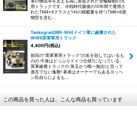
軍の物流等を支える為に製造された全輪駆動の汎
用トラックです。冷戦時代最後の10年間で運用さ
れたTM4×4クラスと14tの積載量を持つTM6×6貨
物型を含む…
Tankograd[BRI-WH]ドイツ軍に鹵獲された
WWII英軍軍用トラック
4,400
円
(税込)
前回の"英軍軍用トラック"の名を冠してはいるも
のの 中身はどっぷりドイツ仕様?になっている、
英軍鹵獲トラックの 珠玉かつ唯一無比!と言って
過言でない逸冊! 著者はオーナーでもあるヨッヘ
ン氏自らによるも…
この商品を買った人は、こんな商品も買っています