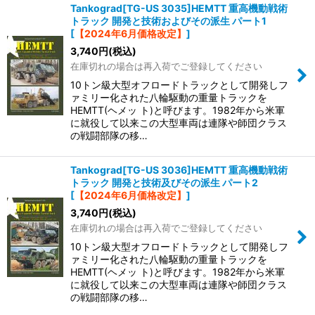
Tankograd[TG-US 3035]HEMTT 重高機動戦術
トラック 開発と技術およびその派生 パート1
[
【2024年6月価格改定】
]
3,740
円
(税込)
在庫切れの場合は再入荷でご登録してください
10トン級大型オフロードトラックとして開発しフ
ァミリー化された八輪駆動の重量トラックを
HEMTT(ヘメッ ト)と呼びます。1982年から米軍
に就役して以来この大型車両は連隊や師団クラス
の戦闘部隊の移…
Tankograd[TG-US 3036]HEMTT 重高機動戦術
トラック 開発と技術及びその派生 パート2
[
【2024年6月価格改定】
]
3,740
円
(税込)
在庫切れの場合は再入荷でご登録してください
10トン級大型オフロードトラックとして開発しフ
ァミリー化された八輪駆動の重量トラックを
HEMTT(ヘメッ ト)と呼びます。1982年から米軍
に就役して以来この大型車両は連隊や師団クラス
の戦闘部隊の移…