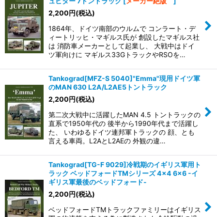
ュピター 7トントラック
[
メーカー絶版
]
2,200
円
(税込)
1864年、ドイツ南部のウルムで コンラート・デ
ィートリッヒ・マギルス氏が 創設したマギルス社
は 消防車メーカーとして起業し、 大戦中はドイ
ツ軍向けに マギルス33GトラックやRSOを…
Tankograd[MFZ-S 5040]"Emma"現用ドイツ軍
のMAN 630 L2A/L2AE5トントラック
2,200
円
(税込)
第二次大戦中に活躍したMAN 4.5 トントラックの
直系で1950年代の 後半から1990年代まで活躍し
た、 いわゆるドイツ連邦軍トラックの 顔、とも
言える車両。L2AとL2AEの 外観の違…
Tankograd[TG-F 9029]冷戦期のイギリス軍用ト
ラック ベッドフォードTMシリーズ 4×4 6×6 -イ
ギリス軍最後のベッドフォード-
2,200
円
(税込)
ベッドフォードTMトラックファミリーはイギリス