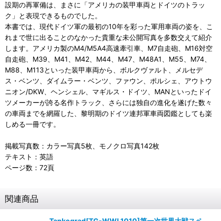
設期の再軍備は、まさに「アメリカの装甲車両とドイツのトラッ
ク」と表現できるものでした。
本書では、現代ドイツ軍の最初の10年を彩った軍用車両の姿を、こ
れまで世に出ることのなかった貴重な未公開写真を多数交えて紹介
します。アメリカ製のM4/M5A4高速牽引車、M7自走砲、M16対空
自走砲、M39、M41、M42、M44、M47、M48A1、M55、M74、
M88、M113といった装甲車両から、ボルクヴァルト、メルセデ
ス・ベンツ、ダイムラー・ベンツ、ファウン、ポルシェ、アウトウ
ニオン/DKW、ヘンシェル、マギルス・ドイツ、MANといったドイ
ツメーカーが誇る名作トラック、さらには独自の進化を遂げた数々
の車両までを網羅した、黎明期のドイツ連邦軍車両図鑑としても楽
しめる一冊です。
掲載写真数：カラー写真5枚、モノクロ写真142枚
テキスト：英語
ページ数：72頁
関連商品
Tankograd[TG-WWI 1010]第一次世界大戦スペ