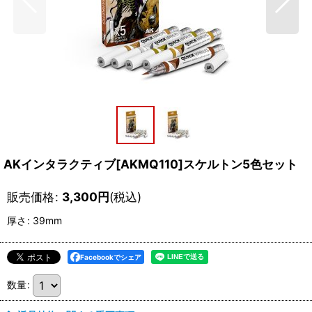
AKインタラクティブ[AKMQ110]スケルトン5色セット
販売価格
:
3,300
円
(税込)
厚さ
:
39mm
Facebookでシェア
数量
: