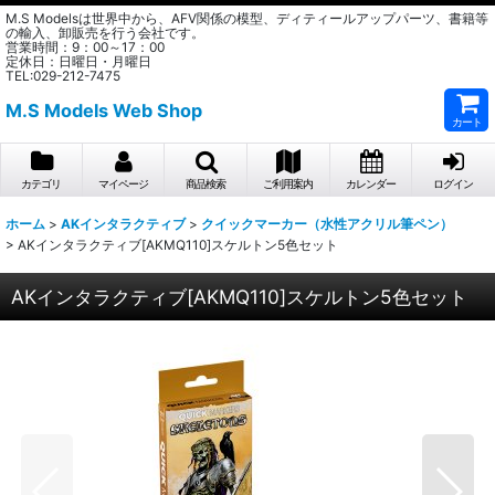
M.S Modelsは世界中から、AFV関係の模型、ディティールアップパーツ、書籍等
の輸入、卸販売を行う会社です。
営業時間：9：00～17：00
定休日：日曜日・月曜日
TEL:029-212-7475
M.S Models Web Shop
カート
カテゴリ
マイページ
商品検索
ご利用案内
カレンダー
ログイン
ホーム
>
AKインタラクティブ
>
クイックマーカー（水性アクリル筆ペン）
>
AKインタラクティブ[AKMQ110]スケルトン5色セット
AKインタラクティブ[AKMQ110]スケルトン5色セット