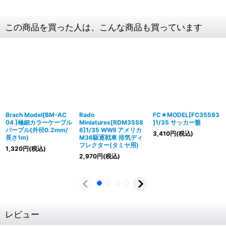
この商品を買った人は、こんな商品も買っています
Brach Model[BM-AC
Rado
FC★MODEL[FC35593
04 ]極細カラーケーブル
Miniatures[RDM35S8
]1/35 サッカー盤
パープル(外径0.2mm/
6]1/35 WWII アメリカ
3,410
円
(税込)
長さ1m)
M36駆逐戦車 排気ディ
フレクター(タミヤ用)
1,320
円
(税込)
2,970
円
(税込)
レビュー