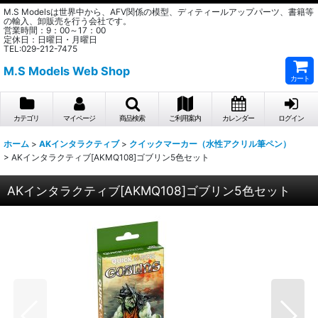
M.S Modelsは世界中から、AFV関係の模型、ディティールアップパーツ、書籍等
の輸入、卸販売を行う会社です。
営業時間：9：00～17：00
定休日：日曜日・月曜日
TEL:029-212-7475
M.S Models Web Shop
カート
カテゴリ
マイページ
商品検索
ご利用案内
カレンダー
ログイン
ホーム
>
AKインタラクティブ
>
クイックマーカー（水性アクリル筆ペン）
>
AKインタラクティブ[AKMQ108]ゴブリン5色セット
AKインタラクティブ[AKMQ108]ゴブリン5色セット