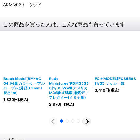
AKMQ029 ウッド
この商品を買った人は、こんな商品も買っています
Brach Model[BM-AC
Rado
FC★MODEL[FC35593
04 ]極細カラーケーブル
Miniatures[RDM35S8
]1/35 サッカー盤
パープル(外径0.2mm/
6]1/35 WWII アメリカ
3,410
円
(税込)
長さ1m)
M36駆逐戦車 排気ディ
フレクター(タミヤ用)
1,320
円
(税込)
2,970
円
(税込)