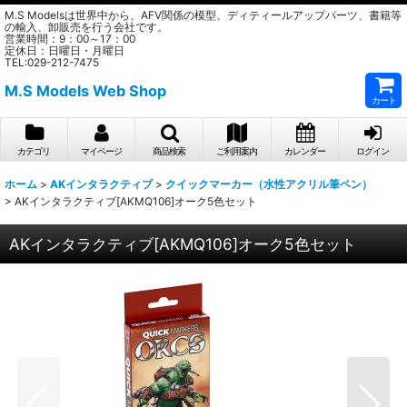
M.S Modelsは世界中から、AFV関係の模型、ディティールアップパーツ、書籍等
の輸入、卸販売を行う会社です。
営業時間：9：00～17：00
定休日：日曜日・月曜日
TEL:029-212-7475
M.S Models Web Shop
カート
カテゴリ
マイページ
商品検索
ご利用案内
カレンダー
ログイン
ホーム
>
AKインタラクティブ
>
クイックマーカー（水性アクリル筆ペン）
>
AKインタラクティブ[AKMQ106]オーク5色セット
AKインタラクティブ[AKMQ106]オーク5色セット