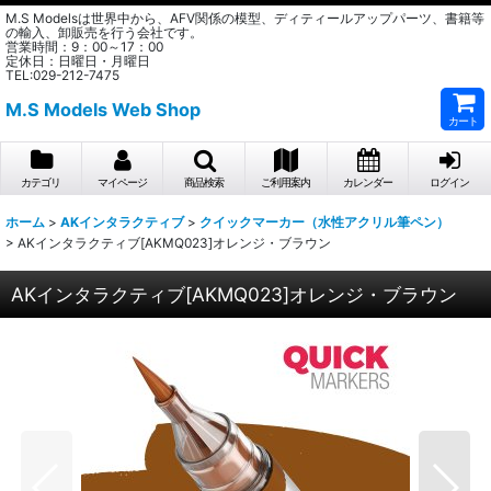
M.S Modelsは世界中から、AFV関係の模型、ディティールアップパーツ、書籍等
の輸入、卸販売を行う会社です。
営業時間：9：00～17：00
定休日：日曜日・月曜日
TEL:029-212-7475
M.S Models Web Shop
カート
カテゴリ
マイページ
商品検索
ご利用案内
カレンダー
ログイン
ホーム
>
AKインタラクティブ
>
クイックマーカー（水性アクリル筆ペン）
>
AKインタラクティブ[AKMQ023]オレンジ・ブラウン
AKインタラクティブ[AKMQ023]オレンジ・ブラウン