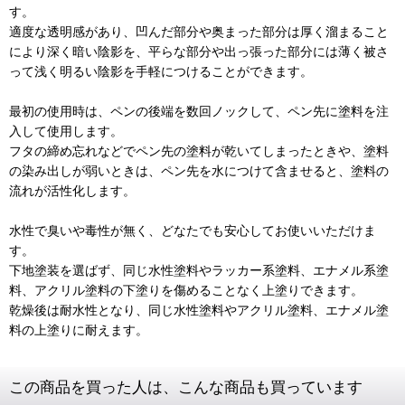
す。
適度な透明感があり、凹んだ部分や奥まった部分は厚く溜まること
により深く暗い陰影を、平らな部分や出っ張った部分には薄く被さ
って浅く明るい陰影を手軽につけることができます。
最初の使用時は、ペンの後端を数回ノックして、ペン先に塗料を注
入して使用します。
フタの締め忘れなどでペン先の塗料が乾いてしまったときや、塗料
の染み出しが弱いときは、ペン先を水につけて含ませると、塗料の
流れが活性化します。
水性で臭いや毒性が無く、どなたでも安心してお使いいただけま
す。
下地塗装を選ばず、同じ水性塗料やラッカー系塗料、エナメル系塗
料、アクリル塗料の下塗りを傷めることなく上塗りできます。
乾燥後は耐水性となり、同じ水性塗料やアクリル塗料、エナメル塗
料の上塗りに耐えます。
この商品を買った人は、こんな商品も買っています