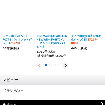
ファレホ【70773】
PlusModel[AL4034]1/
タミヤ瞬間接着剤 (速硬
70773 バイオレットグ
48WWII米 F-4Fワイル
化タイプ) II
[
87237-
レー
[
70773
]
ドキャット戦闘機 パイ
000
]
ロット
385
円
(税込)
440
円
(税込)
1,760
円
(税込)
[
通常販売価格
:
2,200
円
]
レビュー
0
件のレビュー
ホーム