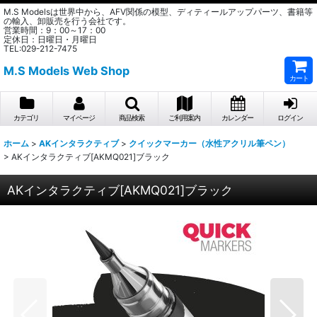
M.S Modelsは世界中から、AFV関係の模型、ディティールアップパーツ、書籍等
の輸入、卸販売を行う会社です。
営業時間：9：00～17：00
定休日：日曜日・月曜日
TEL:029-212-7475
M.S Models Web Shop
カート
カテゴリ
マイページ
商品検索
ご利用案内
カレンダー
ログイン
ホーム
>
AKインタラクティブ
>
クイックマーカー（水性アクリル筆ペン）
>
AKインタラクティブ[AKMQ021]ブラック
AKインタラクティブ[AKMQ021]ブラック