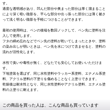
す。
適度な透明感があり、凹んだ部分や奥まった部分は厚く溜まること
により深く暗い陰影を、平らな部分や出っ張った部分には薄く被さ
って浅く明るい陰影を手軽につけることができます。
最初の使用時は、ペンの後端を数回ノックして、ペン先に塗料を注
入して使用します。
フタの締め忘れなどでペン先の塗料が乾いてしまったときや、塗料
の染み出しが弱いときは、ペン先を水につけて含ませると、塗料の
流れが活性化します。
水性で臭いや毒性が無く、どなたでも安心してお使いいただけま
す。
下地塗装を選ばず、同じ水性塗料やラッカー系塗料、エナメル系塗
料、アクリル塗料の下塗りを傷めることなく上塗りできます。
乾燥後は耐水性となり、同じ水性塗料やアクリル塗料、エナメル塗
料の上塗りに耐えます。
この商品を買った人は、こんな商品も買っています