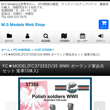
M.S Modelsは世界中から、AFV関係の模型、ディティールアップパーツ、書籍等
の輸入、卸販売を行う会社です。
営業時間：9：00～17：00
定休日：日曜日・月曜日
TEL:029-212-7475
M.S Models Web Shop
カート
カテゴリ
マイページ
商品検索
ご利用案内
カレンダー
ログイン
ホーム
>
FC★MODEL
>
1/35:37000〜
>
FC★MODEL[FC37355]1/35 WWII ポーランド軍歩兵セット 進軍(3体入)
FC★MODEL[FC37355]1/35 WWII ポーランド軍歩兵
セット 進軍(3体入)