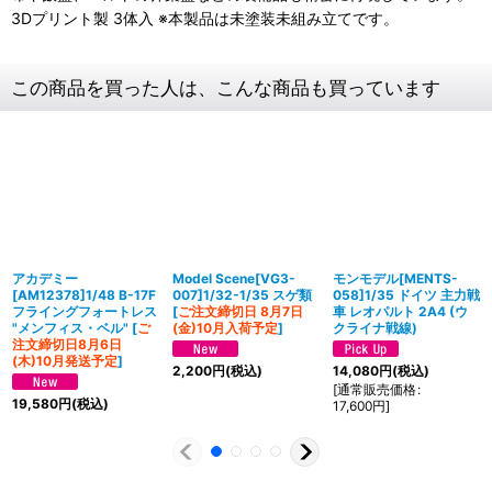
3Dプリント製 3体入 ※本製品は未塗装未組み立てです。
この商品を買った人は、こんな商品も買っています
アカデミー
Model Scene[VG3-
モンモデル[MENTS-
[AM12378]1/48 B-17F
007]1/32-1/35 スゲ類
058]1/35 ドイツ 主力戦
フライングフォートレス
[
ご注文締切日 8月7日
車 レオパルト 2A4 (ウ
"メンフィス・ベル"
[
ご
(金)10月入荷予定
]
クライナ戦線)
注文締切日8月6日
(木)10月発送予定
]
2,200
円
(税込)
14,080
円
(税込)
[
通常販売価格
:
19,580
円
(税込)
17,600
円
]