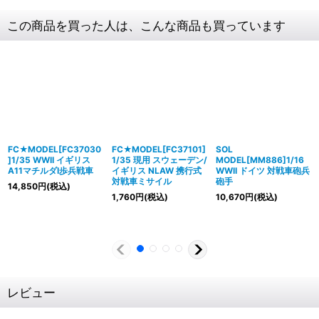
この商品を買った人は、こんな商品も買っています
FC★MODEL[FC37030
FC★MODEL[FC37101]
SOL
]1/35 WWII イギリス
1/35 現用 スウェーデン/
MODEL[MM886]1/16
A11マチルダI歩兵戦車
イギリス NLAW 携行式
WWII ドイツ 対戦車砲兵
対戦車ミサイル
砲手
14,850
円
(税込)
1,760
円
(税込)
10,670
円
(税込)
レビュー