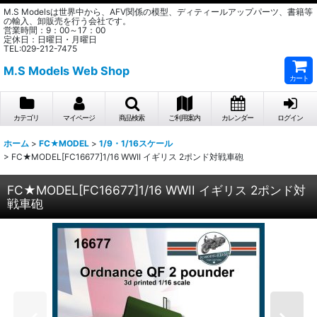
M.S Modelsは世界中から、AFV関係の模型、ディティールアップパーツ、書籍等
の輸入、卸販売を行う会社です。
営業時間：9：00～17：00
定休日：日曜日・月曜日
TEL:029-212-7475
M.S Models Web Shop
カート
カテゴリ
マイページ
商品検索
ご利用案内
カレンダー
ログイン
ホーム
>
FC★MODEL
>
1/9・1/16スケール
>
FC★MODEL[FC16677]1/16 WWII イギリス 2ポンド対戦車砲
FC★MODEL[FC16677]1/16 WWII イギリス 2ポンド対
戦車砲