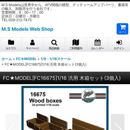
M.S Modelsは世界中から、AFV関係の模型、ディティールアップパーツ、書籍等
の輸入、卸販売を行う会社です。
営業時間：9：00～17：00
定休日：日曜日・月曜日
TEL:029-212-7475
M.S Models Web Shop
カート
カテゴリ
マイページ
商品検索
ご利用案内
カレンダー
ログイン
ホーム
>
FC★MODEL
>
1/9・1/16スケール
>
FC★MODEL[FC16675]1/16 汎用 木箱セット(3個入)
FC★MODEL[FC16675]1/16 汎用 木箱セット(3個入)