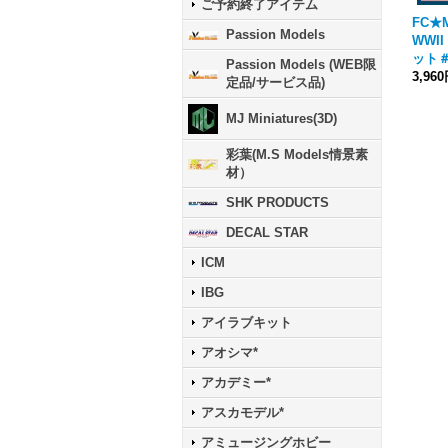
ご予約終了アイテム
FC★M
Passion Models
WWI
ット＃
Passion Models (WEB限
3,96
定品/サービス品)
MJ Miniatures(3D)
彩葉(M.S Models情景素
材）
SHK PRODUCTS
DECAL STAR
ICM
IBG
アイラブキット
アオシマ*
アカデミー*
アスカモデル*
アミュージングホビー