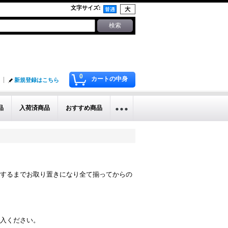
文字サイズ
:
0
カートの中身
新規登録はこちら
品
入荷済商品
おすすめ商品
するまでお取り置きになり全て揃ってからの
入ください。