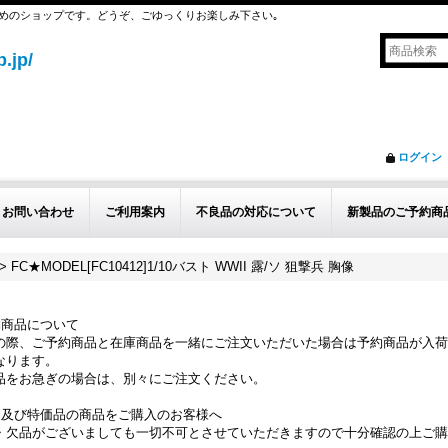
めのショップです。どうぞ、ごゆっくりお楽しみ下さい｡
.jp/
ログイン
お問い合わせ
ご利用案内
不良品の対応について
新製品のご予約商
>
FC★MODEL[FC10412]1/10バスト WWII 露/ソ 狙撃兵 胸像
約商品について
の際、ご予約商品と在庫商品を一緒にご注文いただいた場合は予約商品が入荷
なります。
品をお急ぎの場合は、別々にご注文ください。
品及び特価品の商品をご購入のお客様へ
・欠品がございましても一切不可とさせていただきますので十分確認の上ご購