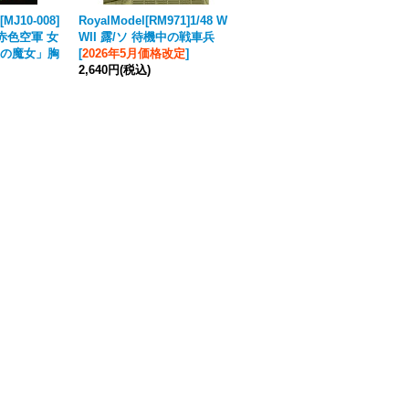
10-008]
RoyalModel[RM971]1/48 W
ナッツプラネット[NP-15001]
ソ 赤色空軍 女
WII 露/ソ 待機中の戦車兵
1/12 現用 露 胸像 ロシア最
の魔女」胸
[
2026年5月価格改定
]
凶の女狙撃兵ルーシー（150
2,640円
(税込)
mm）
15,070円
(税込)