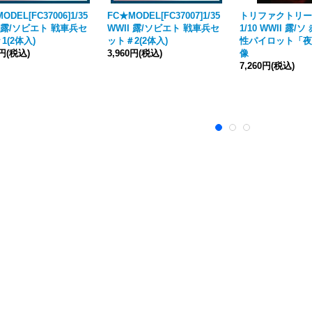
ODEL[FC37006]1/35
FC★MODEL[FC37007]1/35
トリファクトリー[MJ
I 露/ソビエト 戦車兵セ
WWII 露/ソビエト 戦車兵セ
1/10 WWII 露/
1(2体入)
ット＃2(2体入)
性パイロット「夜
0円
(税込)
3,960円
(税込)
像
7,260円
(税込)