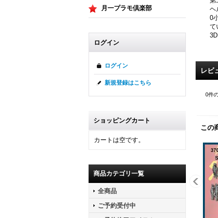
第
月一プラモ倶楽部
ヘ
0
て
3
ログイン
ログイン
レビ
新規登録はこちら
0
件
ショッピングカート
この
カートは空です。
商品カテゴリ一覧
全商品
ご予約受付中