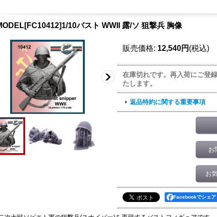
ODEL[FC10412]1/10バスト WWII 露/ソ 狙撃兵 胸像
販売価格
:
12,540円
(税込)
在庫切れです。再入荷にご登
たします。
返品特約に関する重要事項
お
お
Facebookでシェア