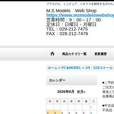
プラモデル、ミニチュア、ジオラマを制作する方のた
M.S Models Web Shop
https://www.msmodelswebshop
営業時間：9：00～17：00
定休日：日曜日・月曜日
TEL：029-212-7475
FAX：029-212-7476
商品カテゴリ一覧
更新履歴
ホーム
>
FC★MODEL
>
1/9・1/16スケール
カレンダー
■ご予
ご注文
2026年8月
次月»
発送と
在庫商
日
月
火
水
木
金
土
■中古
1
不良品
2
3
4
5
6
7
8