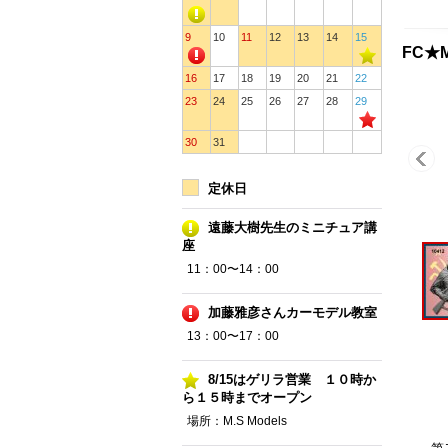
9
10
11
12
13
14
15
FC★M
16
17
18
19
20
21
22
23
24
25
26
27
28
29
30
31
定休日
遠藤大樹先生のミニチュア講
座
11：00〜14：00
加藤雅彦さんカーモデル教室
13：00〜17：00
8/15はゲリラ営業 １０時か
ら１５時までオープン
場所：M.S Models