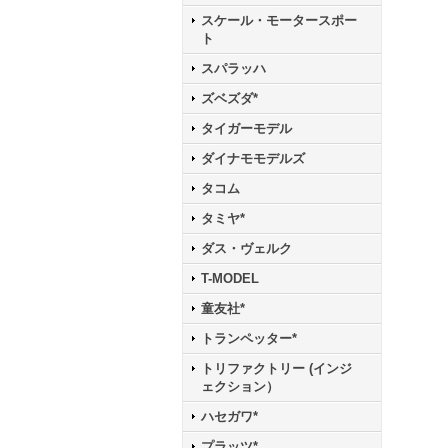
スケール・モータースポー
ト
スパラッハ
ズベズダ*
タイガーモデル
ダイナモモデルズ
タコム
タミヤ*
ダス・ヴェルク
T-MODEL
童友社*
トランペッター*
トリファクトリー (インジ
ェクション）
ハセガワ*
プラッツ*