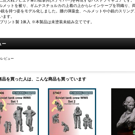
二次大戦ソビエト軍の狙撃兵(スナイパー)を再現するバストフィギュアです。
ルメットを被り、ギムナスチョルカの上着の上からレインケープを羽織り、両手
小銃を持つ姿をモデル化しました。腰の弾薬盒、ヘルメットや小銃のスリング
います。
Dプリント製 1体入 ※本製品は未塗装未組み立てです。
ュー
のレビュー
商品を買った人は、こんな商品も買っています