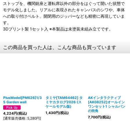
ストップを、機関銃座と運転席以外の部分をはぐって開いた状態で
モデル化しました。リアルに表現されたキャンバスのシワや、車体
への取り付けベルト、開閉用のジッパーなども精密に再現していま
す。
3Dプリント製 1セット入 ※本製品は未塗装未組み立てです。
この商品を買った人は、こんな商品も買っています
PlusModel[PM626]1/3
タミヤ[TAM64462] タ
AKインタラクティブ
5 Garden wall
ミヤカタログ2026 (ス
[AK08252]オールイン
ケールモデル版)
ワンセット1 シャルバン
の街角
1,430
円
(税込)
4,224
円
(税込)
7,700
円
(税込)
[
通常販売価格
:
5,280
円
]