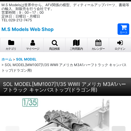
M.S Modelsは世界中から、AFV関係の模型、ディティールアップパーツ、書籍等
の輸入、卸販売を行う会社です。
営業時間：9：00～17：00
定休日：日曜日・月曜日
TEL:029-212-7475
M.S Models Web Shop
カート
カテゴリ
マイページ
商品検索
ご利用案内
カレンダー
ログイン
ホーム
>
SOL MODEL
>
SOL MODEL[MM1007]1/35 WWII アメリカ M3A1ハーフトラック キャンバス
トップ(ドラゴン用)
SOL MODEL[MM1007]1/35 WWII アメリカ M3A1ハー
フトラック キャンバストップ(ドラゴン用)