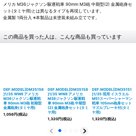
メリカ M36ジャクソン駆逐戦車 90mm M3砲 中期型(2) 金属砲身セ
ット(タミヤ用)とは異なるタイプを再現しています。
金属製 1両分入 ※本製品は未塗装未組み立てです。
この商品を買った人は、こんな商品も買っています
DEF.MODEL[DM35156
DEF.MODEL[DM35158
DEF.MODEL[DM35151
]1/35 WWII アメリカ
]1/35 WWII アメリカ
]1/35 現用 イスラエル
M36ジャクソン駆逐戦
M36ジャクソン駆逐戦
M51スーパーシャーマン
車 90mm M3砲 初期型
車 90mm M3砲 中期型
戦車 105mm砲身セット
金属砲身(タミヤ用)
(2) 金属砲身セット(タミ
マズルブレーキ付(タミ
ヤ用)
ヤ用)
1,056
円
(税込)
1,320
円
(税込)
1,320
円
(税込)