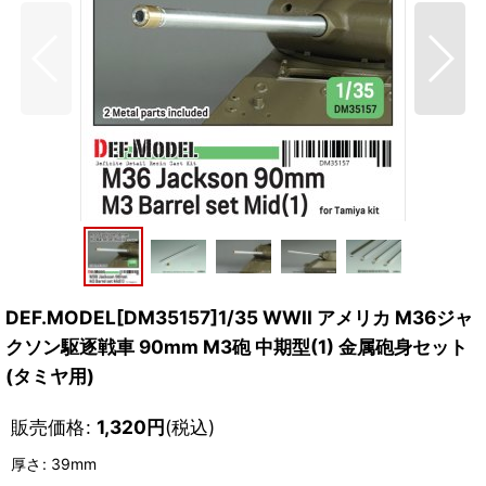
DEF.MODEL[DM35157]1/35 WWII アメリカ M36ジャ
クソン駆逐戦車 90mm M3砲 中期型(1) 金属砲身セット
(タミヤ用)
販売価格
:
1,320
円
(税込)
厚さ
:
39mm