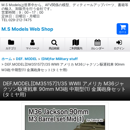
M.S Modelsは世界中から、AFV関係の模型、ディティールアップパーツ、書籍等
の輸入、卸販売を行う会社です。
営業時間：9：00～17：00
定休日：日曜日・月曜日
TEL:029-212-7475
M.S Models Web Shop
カート
カテゴリ
マイページ
商品検索
ご利用案内
カレンダー
ログイン
ホーム
>
DEF. MODEL
>
(DM)for Military stuff
>
DEF.MODEL[DM35157]1/35 WWII アメリカ M36ジャクソン駆逐戦車 90mm
M3砲 中期型(1) 金属砲身セット(タミヤ用)
DEF.MODEL[DM35157]1/35 WWII アメリカ M36ジャ
クソン駆逐戦車 90mm M3砲 中期型(1) 金属砲身セット
(タミヤ用)