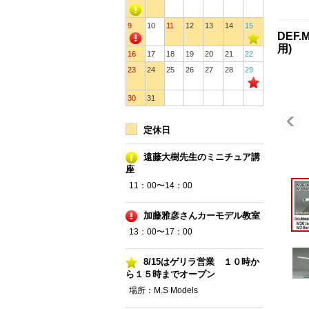
9
10
11
12
13
14
15
DEF.
用)
16
17
18
19
20
21
22
23
24
25
26
27
28
29
30
31
定休日
遠藤大樹先生のミニチュア講
座
11：00〜14：00
加藤雅彦さんカーモデル教室
13：00〜17：00
8/15はゲリラ営業 １０時か
ら１５時までオープン
場所：M.S Models