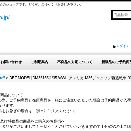
めのショップです。どうぞ、ごゆっくりお楽しみ下さい｡
.jp/
ログイン
お問い合わせ
ご利用案内
不良品の対応について
新製品のご予約商
uff
>
DEF.MODEL[DM35156]1/35 WWII アメリカ M36ジャクソン駆逐戦車
約商品について
の際、ご予約商品と在庫商品を一緒にご注文いただいた場合は予約商品が入荷
なります。
品をお急ぎの場合は、別々にご注文ください。
品及び特価品の商品をご購入のお客様へ
・欠品がございましても一切不可とさせていただきますので十分確認の上ご購