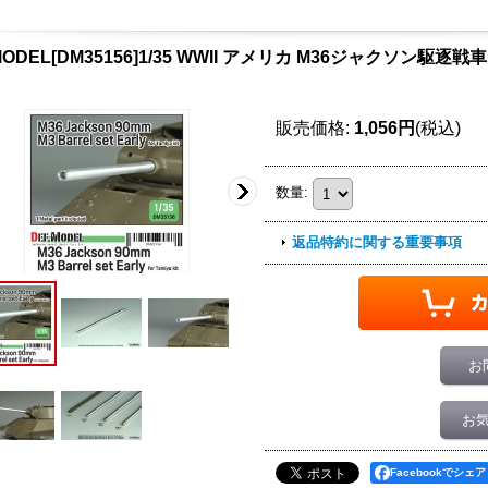
MODEL[DM35156]1/35 WWII アメリカ M36ジャクソン駆逐
販売価格
:
1,056円
(税込)
数量
:
返品特約に関する重要事項
お
お
Facebookでシェア