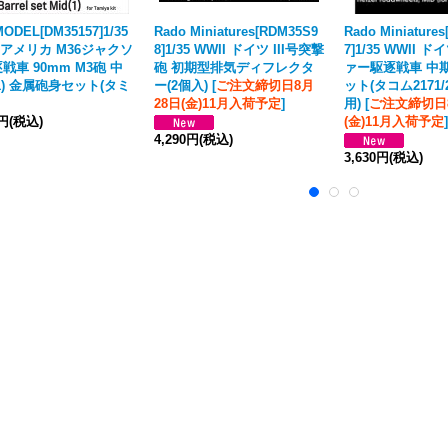
MODEL[DM35157]1/35
Rado Miniatures[RDM35S9
Rado Miniature
I アメリカ M36ジャクソ
8]1/35 WWII ドイツ III号突撃
7]1/35 WWII 
戦車 90mm M3砲 中
砲 初期型排気ディフレクタ
ァー駆逐戦車 中
1) 金属砲身セット(タミ
ー(2個入)
[
ご注文締切日8月
ット(タコム2171/2
28日(金)11月入荷予定
]
用)
[
ご注文締切日
0円
(税込)
(金)11月入荷予定
]
4,290円
(税込)
3,630円
(税込)