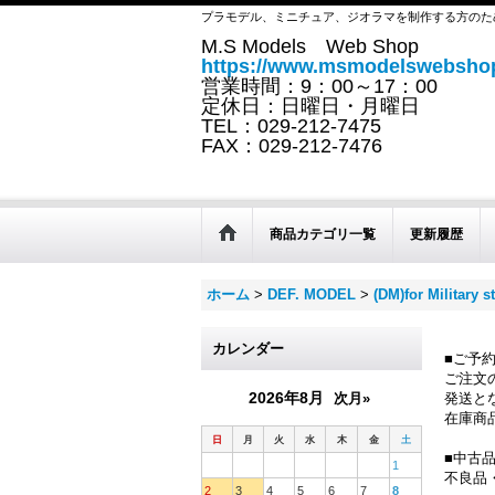
プラモデル、ミニチュア、ジオラマを制作する方のた
M.S Models Web Shop
https://www.msmodelswebshop
営業時間：9：00～17：00
定休日：日曜日・月曜日
TEL：029-212-7475
FAX：029-212-7476
商品カテゴリ一覧
更新履歴
ホーム
>
DEF. MODEL
>
(DM)for Military st
カレンダー
■ご予
ご注文
2026年8月
次月»
発送と
在庫商
日
月
火
水
木
金
土
■中古
1
不良品
2
3
4
5
6
7
8