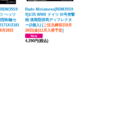
s[RDM35S9
Rado Miniatures[RDM35S9
Rado Miniatures[RDM35S9
ドイツ ヘッツ
9]1/35 WWII ドイツ III号突撃
6]1/35 WWII ドイツ ヘッツ
期型転輪セ
砲 後期型排気ディフレクタ
ァー駆逐戦車 初期型転輪セ
171X/2181
ー(2個入)
[
ご注文締切日8月
ット(タコム2170/2170X用)
8月28日
28日(金)11月入荷予定
]
[
ご注文締切日8月28日(金)11
月入荷予定
]
4,290円
(税込)
3,630円
(税込)