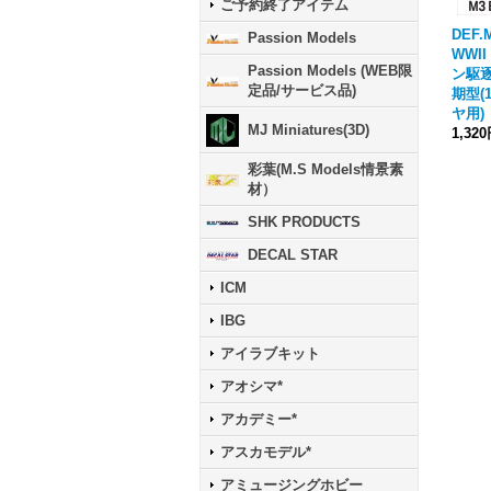
ご予約終了アイテム
DEF.
Passion Models
WWI
Passion Models (WEB限
ン駆逐
定品/サービス品)
期型(
ヤ用)
MJ Miniatures(3D)
1,32
彩葉(M.S Models情景素
材）
SHK PRODUCTS
DECAL STAR
ICM
IBG
アイラブキット
アオシマ*
アカデミー*
アスカモデル*
アミュージングホビー