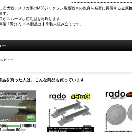
二次大戦アメリカ軍のM36ジャクソン駆逐戦車の砲身を精密に再現する金属
ます。
口がスムーズな初期型を再現します。
属製 1両分入 ※本製品は未塗装未組み立てです。
ュー
のレビュー
商品を買った人は、こんな商品も買っています