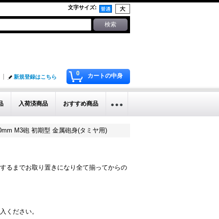
文字サイズ
:
0
カートの中身
新規登録はこちら
品
入荷済商品
おすすめ商品
 90mm M3砲 初期型 金属砲身(タミヤ用)
するまでお取り置きになり全て揃ってからの
入ください。