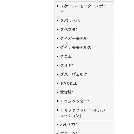
スケール・モータースポー
ト
スパラッハ
ズベズダ*
タイガーモデル
ダイナモモデルズ
タコム
タミヤ*
ダス・ヴェルク
T-MODEL
童友社*
トランペッター*
トリファクトリー (インジ
ェクション）
ハセガワ*
プラッツ*