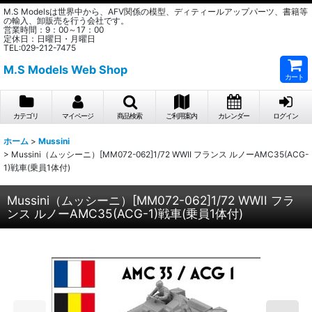
M.S Modelsは世界中から、AFV関係の模型、ディティールアップパーツ、書籍等
の輸入、卸販売を行う会社です。
営業時間：9：00～17：00
定休日：日曜日・月曜日
TEL:029-212-7475
M.S Models Web Shop
カート
カテゴリ
マイページ
商品検索
ご利用案内
カレンダー
ログイン
ホーム
>
Mussini
>
Mussini（ムッシーニ）[MM072-062]1/72 WWII フランス ルノーAMC35(ACG-
1)戦車(乗員1体付)
Mussini（ムッシーニ）[MM072-062]1/72 WWII フラ
ンス ルノーAMC35(ACG-1)戦車(乗員1体付)