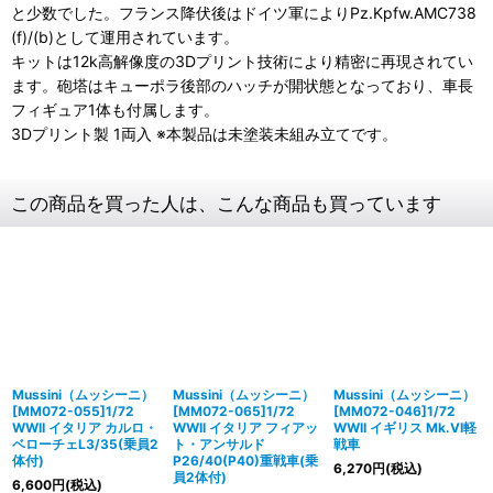
と少数でした。フランス降伏後はドイツ軍によりPz.Kpfw.AMC738
(f)/(b)として運用されています。
キットは12k高解像度の3Dプリント技術により精密に再現されてい
ます。砲塔はキューポラ後部のハッチが開状態となっており、車長
フィギュア1体も付属します。
3Dプリント製 1両入 ※本製品は未塗装未組み立てです。
この商品を買った人は、こんな商品も買っています
Mussini（ムッシーニ）
Mussini（ムッシーニ）
Mussini（ムッシーニ）
[MM072-055]1/72
[MM072-065]1/72
[MM072-046]1/72
WWII イタリア カルロ・
WWII イタリア フィアッ
WWII イギリス Mk.VI軽
ベローチェL3/35(乗員2
ト・アンサルド
戦車
体付)
P26/40(P40)重戦車(乗
6,270
円
(税込)
員2体付)
6,600
円
(税込)