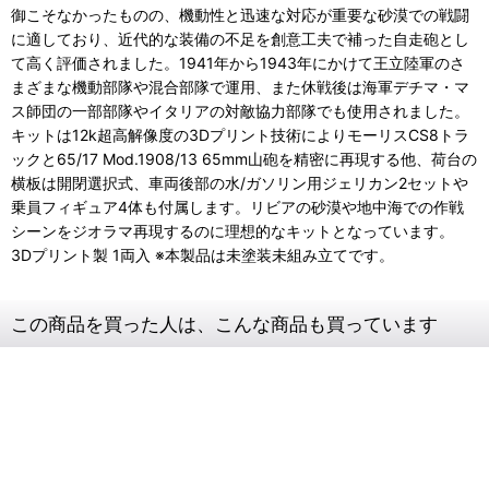
御こそなかったものの、機動性と迅速な対応が重要な砂漠での戦闘
に適しており、近代的な装備の不足を創意工夫で補った自走砲とし
て高く評価されました。1941年から1943年にかけて王立陸軍のさ
まざまな機動部隊や混合部隊で運用、また休戦後は海軍デチマ・マ
ス師団の一部部隊やイタリアの対敵協力部隊でも使用されました。
キットは12k超高解像度の3Dプリント技術によりモーリスCS8トラ
ックと65/17 Mod.1908/13 65mm山砲を精密に再現する他、荷台の
横板は開閉選択式、車両後部の水/ガソリン用ジェリカン2セットや
乗員フィギュア4体も付属します。リビアの砂漠や地中海での作戦
シーンをジオラマ再現するのに理想的なキットとなっています。
3Dプリント製 1両入 ※本製品は未塗装未組み立てです。
この商品を買った人は、こんな商品も買っています