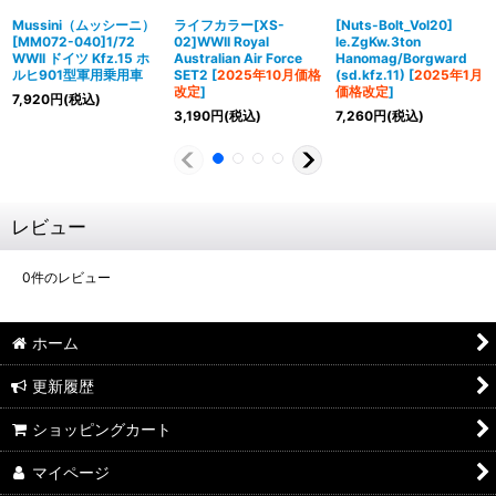
Mussini（ムッシーニ）
ライフカラー[XS-
[Nuts-Bolt_Vol20]
[MM072-040]1/72
02]WWII Royal
le.ZgKw.3ton
WWII ドイツ Kfz.15 ホ
Australian Air Force
Hanomag/Borgward
ルヒ901型軍用乗用車
SET2
[
2025年10月価格
(sd.kfz.11)
[
2025年1月
改定
]
価格改定
]
7,920
円
(税込)
3,190
円
(税込)
7,260
円
(税込)
レビュー
0
件のレビュー
ホーム
更新履歴
ショッピングカート
マイページ