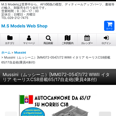
M.S Modelsは世界中から、AFV関係の模型、ディティールアップパーツ、書籍等
の輸入、卸販売を行う会社です。
営業時間：9：00～17：00
定休日：日曜日・月曜日
TEL:029-212-7475
M.S Models Web Shop
カート
カテゴリ
マイページ
商品検索
ご利用案内
カレンダー
ログイン
ホーム
>
Mussini
>
Mussini（ムッシーニ）[MM072-054]1/72 WWII イタリア モーリスCS8搭載
65/17自走砲(乗員4体付)
Mussini（ムッシーニ）[MM072-054]1/72 WWII イタ
リア モーリスCS8搭載65/17自走砲(乗員4体付)