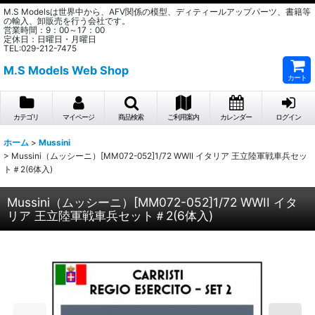
M.S Modelsは世界中から、AFV関係の模型、ディティールアップパーツ、書籍等
の輸入、卸販売を行う会社です。
営業時間：9：00～17：00
定休日：日曜日・月曜日
TEL:029-212-7475
M.S Models Web Shop
カート
カテゴリ
マイページ
商品検索
ご利用案内
カレンダー
ログイン
ホーム
>
Mussini
>
Mussini（ムッシーニ）[MM072-052]1/72 WWII イタリア 王立陸軍戦車兵セッ
ト＃2(6体入)
Mussini（ムッシーニ）[MM072-052]1/72 WWII イタ
リア 王立陸軍戦車兵セット＃2(6体入)