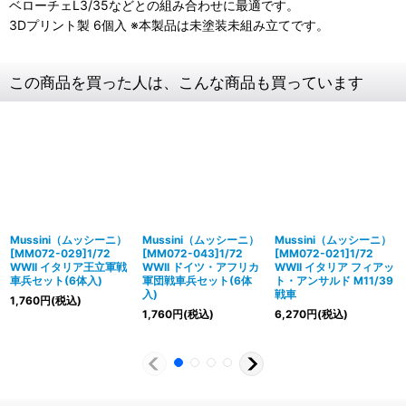
ベローチェL3/35などとの組み合わせに最適です。
3Dプリント製 6個入 ※本製品は未塗装未組み立てです。
この商品を買った人は、こんな商品も買っています
Mussini（ムッシーニ）
Mussini（ムッシーニ）
Mussini（ムッシーニ）
[MM072-029]1/72
[MM072-043]1/72
[MM072-021]1/72
WWII イタリア王立軍戦
WWII ドイツ・アフリカ
WWII イタリア フィアッ
車兵セット(6体入)
軍団戦車兵セット(6体
ト・アンサルド M11/39
入)
戦車
1,760
円
(税込)
1,760
円
(税込)
6,270
円
(税込)