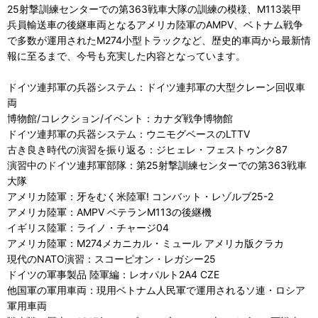
25射撃訓練センターでの第363戦車大隊の訓練の模様、M113装甲
兵員輸送車の後継車両となるアメリカ陸軍のAMPV、ベトナム戦争
で多数が運用されたM274小型トラックなど、歴史的車両から最新情
報に至るまで、今号も充実した内容となっています。
ドイツ連邦軍の兵器システム：ドイツ連邦軍の大型クレーン回収車
両
博物館/コレクション/イベント：カナダ戦争博物館
ドイツ連邦軍の兵器システム：ウニモグベースのLTTV
古き良き時代の演習を振り返る：ジヒェレ・フェストゥンク87
演習中のドイツ連邦軍部隊：第25射撃訓練センターでの第363戦車
大隊
アメリカ陸軍：牙をむく米陸軍! コンバット・レゾルブ25-2
アメリカ陸軍：AMPV ベテランM113の後継機
イギリス陸軍：ライノ・チャージ04
アメリカ陸軍：M274メカニカル・ミュール アメリカ版クラカ
現代のNATO演習：スコーピオン・レガシー25
ドイツの軍事製品 陸軍編：レオパルト2A4 CZE
他国軍の軍用車両：現用ベトナム人民軍で運用されるソ連・ロシア
軍用車両