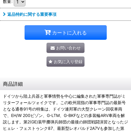
数量
:
返品特約に関する重要事項
カートに入れる
お問い合わせ
お気に入り登録
商品詳細
ドイツから陸上兵器と軍事情勢を中心に編集された軍事専門誌がミ
リターフォールツォイクです。この欧州屈指の軍事専門誌の最新号
となる通巻91号の特集は、ドイツ連邦軍の大型クレーン回収車両
で、EH/W 200ビゾン、G-LTM、G-BKFなどの多装輪ARV車両を解
説します。第2(GE)装甲擲弾兵師団の最後の師団戦闘演習となったジ
ヒェレ・フェストゥンク87、最新型レオパルド2A7Vも参加した第