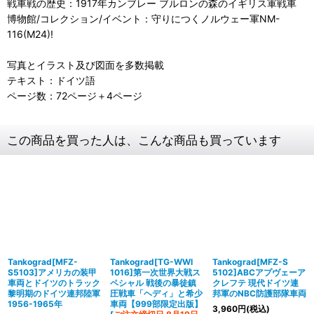
戦車戦の歴史：1917年カンブレー ブルロンの森のイギリス軍戦車
博物館/コレクション/イベント：守りにつくノルウェー軍NM-
116(M24)!
写真とイラスト及び図面を多数掲載
テキスト：ドイツ語
ページ数：72ページ＋4ページ
この商品を買った人は、こんな商品も買っています
Tankograd[MFZ-
Tankograd[TG-WWI
Tankograd[MFZ-S
S5103]アメリカの装甲
1016]第一次世界大戦ス
5102]ABCアプヴェーア
車両とドイツのトラック
ペシャル 戦後の暴徒鎮
クレフテ 現代ドイツ連
黎明期のドイツ連邦陸軍
圧戦車「ヘディ」と希少
邦軍のNBC防護部隊車両
1956-1965年
車両【999部限定出版】
3,960
円
(税込)