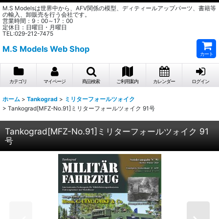
M.S Modelsは世界中から、AFV関係の模型、ディティールアップパーツ、書籍等
の輸入、卸販売を行う会社です。
営業時間：9：00～17：00
定休日：日曜日・月曜日
TEL:029-212-7475
M.S Models Web Shop
カート
カテゴリ
マイページ
商品検索
ご利用案内
カレンダー
ログイン
ホーム
>
Tankograd
>
ミリターフォールツォイク
>
Tankograd[MFZ-No.91]ミリターフォールツォイク 91号
Tankograd[MFZ-No.91]ミリターフォールツォイク 91
号