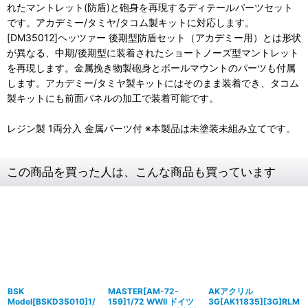
れたマントレット(防盾)と砲身を再現するディテールパーツセット
です。アカデミー/タミヤ/タコム製キットに対応します。
[DM35012]ヘッツァー 後期型防盾セット（アカデミー用）とは形状
が異なる、中期/後期型に装着されたショートノーズ型マントレット
を再現します。金属挽き物製砲身とボールマウントのパーツも付属
します。アカデミー/タミヤ製キットにはそのまま装着でき、タコム
製キットにも前面パネルの加工で装着可能です。
レジン製 1両分入 金属パーツ付 ※本製品は未塗装未組み立てです。
この商品を買った人は、こんな商品も買っています
BSK
MASTER[AM-72-
AKアクリル
Model[BSKD35010]1/
159]1/72 WWII ドイツ
3G[AK11835][3G]RLM