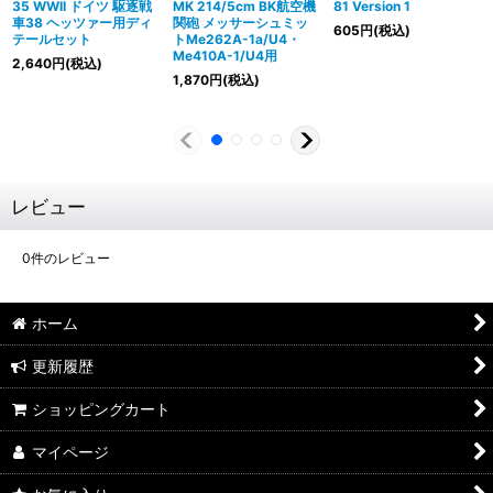
35 WWII ドイツ 駆逐戦
MK 214/5cm BK航空機
81 Version 1
車38 ヘッツァー用ディ
関砲 メッサーシュミッ
605
円
(税込)
テールセット
トMe262A-1a/U4・
Me410A-1/U4用
2,640
円
(税込)
1,870
円
(税込)
レビュー
0
件のレビュー
ホーム
更新履歴
ショッピングカート
マイページ