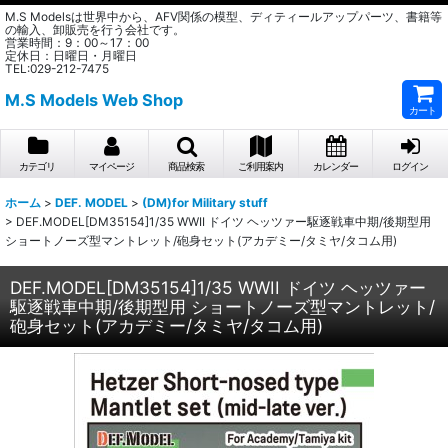
M.S Modelsは世界中から、AFV関係の模型、ディティールアップパーツ、書籍等
の輸入、卸販売を行う会社です。
営業時間：9：00～17：00
定休日：日曜日・月曜日
TEL:029-212-7475
M.S Models Web Shop
カート
カテゴリ
マイページ
商品検索
ご利用案内
カレンダー
ログイン
ホーム
>
DEF. MODEL
>
(DM)for Military stuff
>
DEF.MODEL[DM35154]1/35 WWII ドイツ ヘッツァー駆逐戦車中期/後期型用
ショートノーズ型マントレット/砲身セット(アカデミー/タミヤ/タコム用)
DEF.MODEL[DM35154]1/35 WWII ドイツ ヘッツァー
駆逐戦車中期/後期型用 ショートノーズ型マントレット/
砲身セット(アカデミー/タミヤ/タコム用)