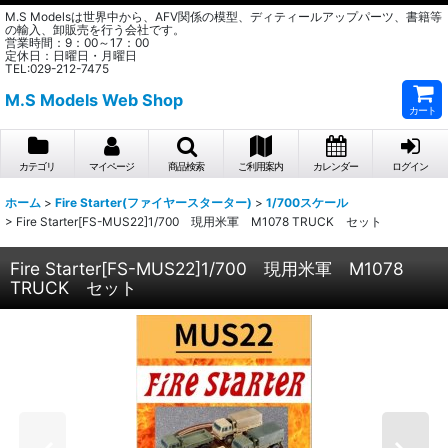
M.S Modelsは世界中から、AFV関係の模型、ディティールアップパーツ、書籍等
の輸入、卸販売を行う会社です。
営業時間：9：00～17：00
定休日：日曜日・月曜日
TEL:029-212-7475
M.S Models Web Shop
カート
カテゴリ
マイページ
商品検索
ご利用案内
カレンダー
ログイン
ホーム
>
Fire Starter(ファイヤースターター)
>
1/700スケール
>
Fire Starter[FS-MUS22]1/700 現用米軍 M1078 TRUCK セット
Fire Starter[FS-MUS22]1/700 現用米軍 M1078
TRUCK セット