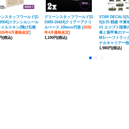
ーンスタッフワールド[G
グリーンスタッフワールド[G
STAR DECALS[S
-9504]ステンシルシール
SWD-10424]クリアーアクリ
9]1/35 戦後 中東
タイルスキン(飛び石模
ルベース 100mm円形
[
2026
#1 エジプト陸軍
026年4月価格改定
]
年4月価格改定
]
車と装甲車のマー
0円
(税込)
1,100円
(税込)
M3ハーフトラッ
ナルキャリアー他
1,980円
(税込)