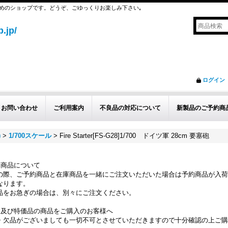
めのショップです。どうぞ、ごゆっくりお楽しみ下さい｡
.jp/
ログイン
お問い合わせ
ご利用案内
不良品の対応について
新製品のご予約商
)
>
1/700スケール
>
Fire Starter[FS-G28]1/700 ドイツ軍 28cm 要塞砲
約商品について
の際、ご予約商品と在庫商品を一緒にご注文いただいた場合は予約商品が入荷
なります。
品をお急ぎの場合は、別々にご注文ください。
品及び特価品の商品をご購入のお客様へ
・欠品がございましても一切不可とさせていただきますので十分確認の上ご購