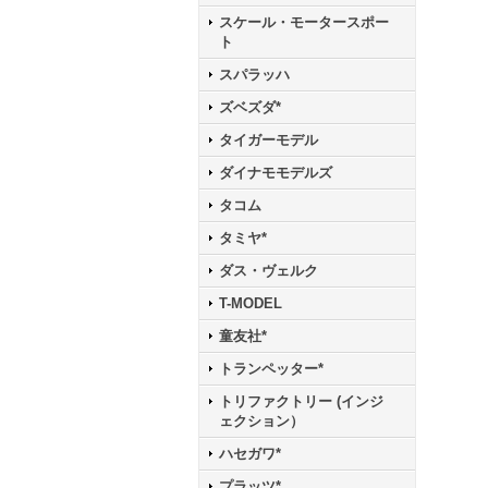
スケール・モータースポー
ト
スパラッハ
ズベズダ*
タイガーモデル
ダイナモモデルズ
タコム
タミヤ*
ダス・ヴェルク
T-MODEL
童友社*
トランペッター*
トリファクトリー (インジ
ェクション）
ハセガワ*
プラッツ*