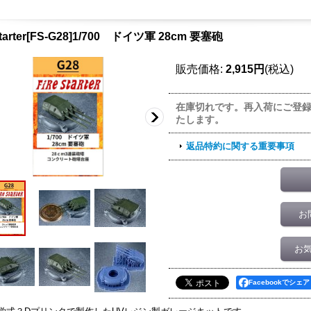
 Starter[FS-G28]1/700 ドイツ軍 28cm 要塞砲
販売価格
:
2,915円
(税込)
在庫切れです。再入荷にご登
たします。
返品特約に関する重要事項
お
お
Facebookでシェア