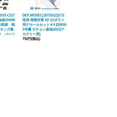
D35-C117
DEF.MODEL[JD72012]1/72
グリーンスタッフワールド[G
地域1948年
現用 韓国空軍 KF-21ボラメ
SWD-2176]真ちゅう製エルヴ
の戦車 戦
用デカールセット＃4 試作00
ンルーン＆シンボルマークセ
キング集
5号機 サチョン基地2023(ア
ット
ク パーソ
カデミー用)
1,650円
(税込)
792円
(税込)