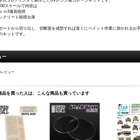
学式３Dプリンタで製作したUVレジン製ガレージキットです。
/700スケールで内容は
8ｃｍ3連装砲塔
ンクリート砲塔台座
ポートから切り出し、切断面を成型すれば直ぐにペイント作業に掛かれるお手
のキットです。
ュー
のレビュー
商品を買った人は、こんな商品も買っています