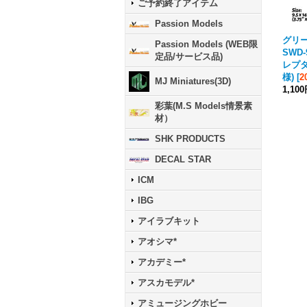
ご予約終了アイテム
Passion Models
グリ
Passion Models (WEB限
SWD
定品/サービス品)
レプ
様)
[
2
MJ Miniatures(3D)
1,10
彩葉(M.S Models情景素
材）
SHK PRODUCTS
DECAL STAR
ICM
IBG
アイラブキット
アオシマ*
アカデミー*
アスカモデル*
アミュージングホビー