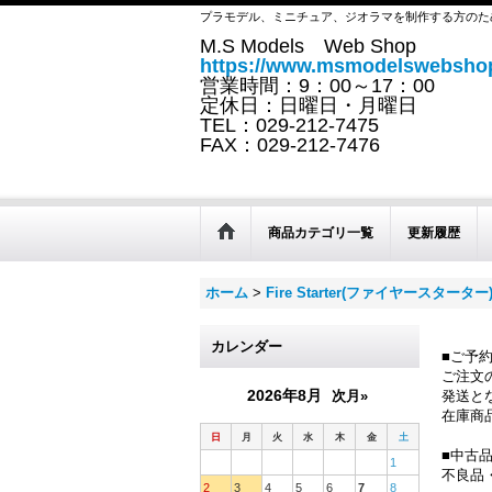
プラモデル、ミニチュア、ジオラマを制作する方のた
M.S Models Web Shop
https://www.msmodelswebshop
営業時間：9：00～17：00
定休日：日曜日・月曜日
TEL：029-212-7475
FAX：029-212-7476
商品カテゴリ一覧
更新履歴
ホーム
>
Fire Starter(ファイヤースターター
カレンダー
■ご予
ご注文
2026年8月
次月»
発送と
在庫商
日
月
火
水
木
金
土
■中古
1
不良品
2
3
4
5
6
7
8