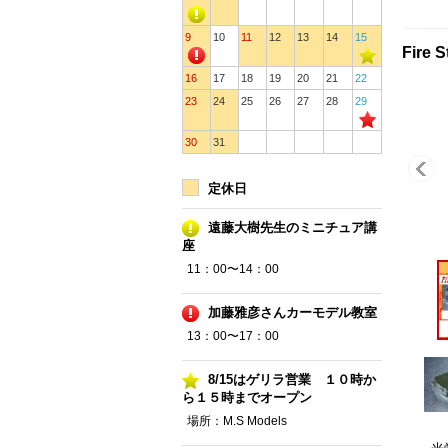
9
10
11
12
13
14
15
Fire
16
17
18
19
20
21
22
23
24
25
26
27
28
29
30
31
定休日
遠藤大樹先生のミニチュア講
座
11：00〜14：00
加藤雅彦さんカーモデル教室
13：00〜17：00
8/15はゲリラ営業 １０時か
ら１５時までオープン
場所：M.S Models