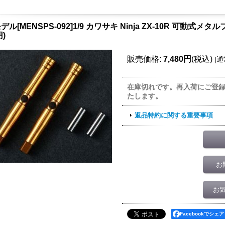
ル[MENSPS-092]1/9 カワサキ Ninja ZX-10R 可動式メ
用)
販売価格
:
7,480円
(税込)
[
通
在庫切れです。再入荷にご登
たします。
返品特約に関する重要事項
お
お
Facebookでシェア