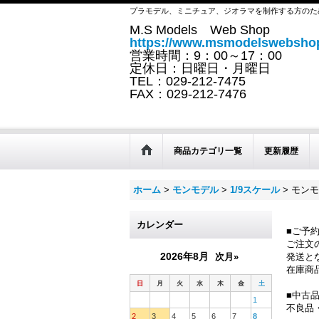
プラモデル、ミニチュア、ジオラマを制作する方のた
M.S Models Web Shop
https://www.msmodelswebshop
営業時間：9：00～17：00
定休日：日曜日・月曜日
TEL：029-212-7475
FAX：029-212-7476
商品カテゴリ一覧
更新履歴
ホーム
>
モンモデル
>
1/9スケール
>
モンモデ
カレンダー
■ご予
ご注文
2026年8月
次月»
発送と
在庫商
日
月
火
水
木
金
土
■中古
1
不良品
2
3
4
5
6
7
8