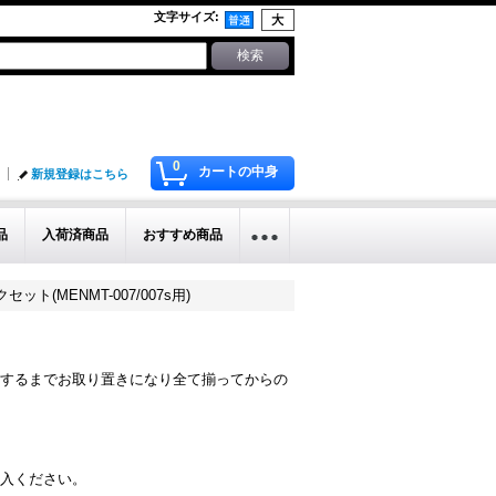
文字サイズ
:
0
カートの中身
新規登録はこちら
品
入荷済商品
おすすめ商品
セット(MENMT-007/007s用)
するまでお取り置きになり全て揃ってからの
入ください。