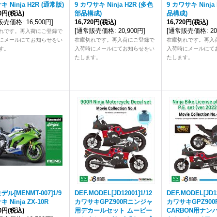
 Ninja H2R (通常版)
9 カワサキ Ninja H2R (多色
9 カワサキ Ninja
00円
(税込)
部品構成)
品構成)
販売価格
:
16,500円
]
16,720円
(税込)
16,720円
(税込)
[
通常販売価格
:
20,900円
]
[
通常販売価格
:
2
れです。再入荷にご登録で
にメールにてお知らせをい
在庫切れです。再入荷にご登録で
在庫切れです。再入
す。
入荷時にメールにてお知らせをい
入荷時にメールにて
たします。
たします。
ル[MENMT-007]1/9
DEF.MODEL[JD12001]1/12
DEF.MODEL[JD12
 Ninja ZX-10R
カワサキGPZ900Rニンジャ
カワサキGPZ900R/
00円
(税込)
用デカールセット ムービー
CARBON用ナン