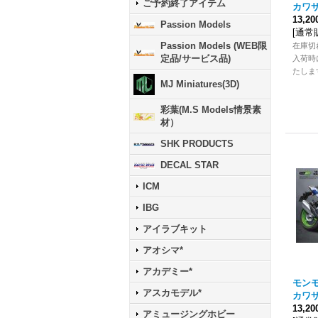
ご予約終了アイテム
カワサキ
13,2
Passion Models
[
通常
Passion Models (WEB限
在庫切
定品/サービス品)
入荷時
たしま
MJ Miniatures(3D)
彩葉(M.S Models情景素
材）
SHK PRODUCTS
DECAL STAR
ICM
IBG
アイラブキット
アオシマ*
アカデミー*
モンモデ
アスカモデル*
カワサキ
13,2
アミュージングホビー