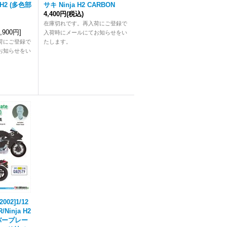
 H2 (多色部
サキ Ninja H2 CARBON
4,400円
(税込)
在庫切れです。再入荷にご登録で
0,900円
]
入荷時にメールにてお知らせをい
荷にご登録で
たします。
お知らせをい
002]1/12
Ninja H2
バープレー