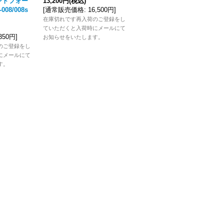
ントフォー
13,200円
(税込)
済み)
08/008s
[
通常販売価格
:
16,500円
]
30,800円
(税込)
[
通常販売価格
:
38,500円
]
在庫切れです再入荷のご登録をし
ていただくと入荷時にメールにて
在庫切れです。再入荷にご登録で
,350円
]
お知らせをいたします。
入荷時にメールにてお知らせをい
のご登録をし
たします。
にメールにて
す。