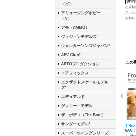
[
通常
（ビ）
在庫切
ていた
アミュージングホビー
お知ら
（V）
アモ（AMMO）
ヴィジョンモデルズ
ウォルターソンズジャパン*
AFV Club*
この
ARTOプロダクション
エアフィックス
エクザクトスケールモデル
ズ*
エデュアルド
ゲッコー・モデル
ザ・ボディ（The Bodi）
サンダーモデル*
T-Rex
WWI
スーパーウイングシリーズ