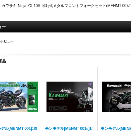
/9 カワサキ Ninja ZX-10R 可動式メタルフロントフォークセット(MENMT-007/0
ュー
のレビュー
商品
ル[MENMT-001]1/9
モンモデル[MENMT-001s]1/
モンモデル[MENMT-