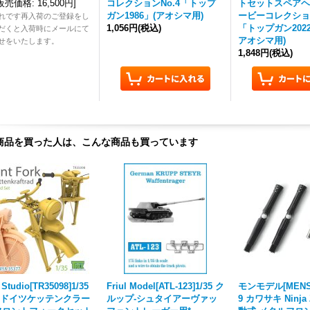
販売価格
:
16,500円
]
コレクションNo.4「トップ
トセットスペアヘ
ガン1986」(アオシマ用)
ービーコレクション 
れです再入荷のご登録をし
1,056円
(税込)
「トップガン2022
だくと入荷時にメールにて
アオシマ用)
せをいたします。
1,848円
(税込)
商品を買った人は、こんな商品も買っています
 Studio[TR35098]1/35
Friul Model[ATL-123]1/35 ク
モンモデル[MENSP
I ドイツケッテンクラー
ルップ-シュタイアーヴァッ
9 カワサキ Ninja