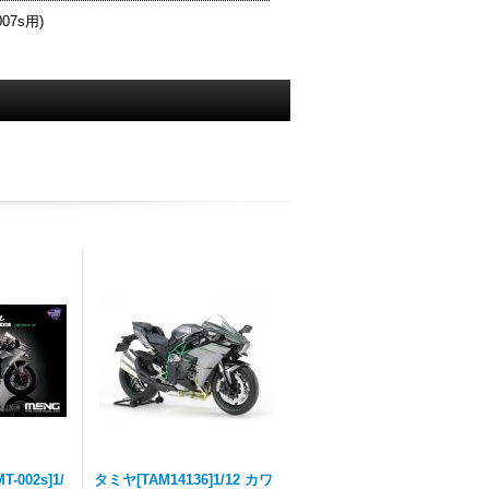
07s用)
002s]1/
タミヤ[TAM14136]1/12 カワ