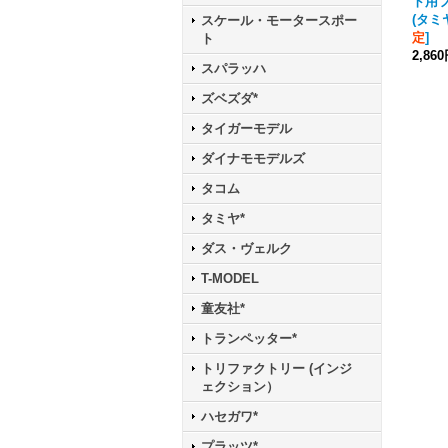
ト用
(タミ
スケール・モータースポー
定
]
ト
2,86
スパラッハ
ズベズダ*
タイガーモデル
ダイナモモデルズ
タコム
タミヤ*
ダス・ヴェルク
T-MODEL
童友社*
トランペッター*
トリファクトリー (インジ
ェクション）
ハセガワ*
プラッツ*