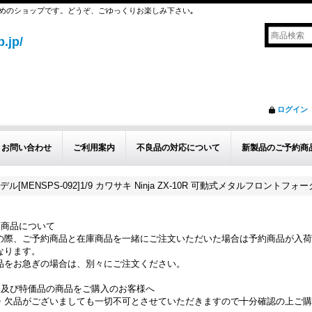
めのショップです。どうぞ、ごゆっくりお楽しみ下さい｡
.jp/
ログイン
お問い合わせ
ご利用案内
不良品の対応について
新製品のご予約商
ル[MENSPS-092]1/9 カワサキ Ninja ZX-10R 可動式メタルフロントフォーク
約商品について
の際、ご予約商品と在庫商品を一緒にご注文いただいた場合は予約商品が入荷
なります。
品をお急ぎの場合は、別々にご注文ください。
品及び特価品の商品をご購入のお客様へ
・欠品がございましても一切不可とさせていただきますので十分確認の上ご購