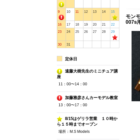
9
10
11
12
13
14
15
モンモデ
007s
16
17
18
19
20
21
22
23
24
25
26
27
28
29
30
31
定休日
遠藤大樹先生のミニチュア講
座
11：00〜14：00
加藤雅彦さんカーモデル教室
13：00〜17：00
8/15はゲリラ営業 １０時か
ら１５時までオープン
場所：M.S Models