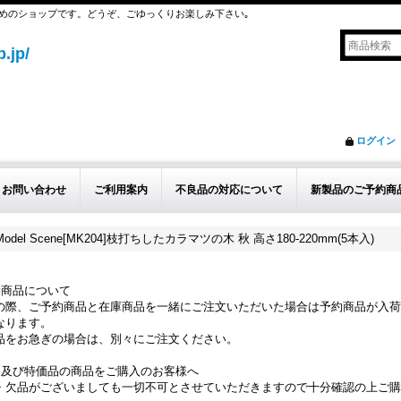
めのショップです。どうぞ、ごゆっくりお楽しみ下さい｡
.jp/
ログイン
お問い合わせ
ご利用案内
不良品の対応について
新製品のご予約商
Model Scene[MK204]枝打ちしたカラマツの木 秋 高さ180-220mm(5本入)
約商品について
の際、ご予約商品と在庫商品を一緒にご注文いただいた場合は予約商品が入荷
なります。
品をお急ぎの場合は、別々にご注文ください。
品及び特価品の商品をご購入のお客様へ
・欠品がございましても一切不可とさせていただきますので十分確認の上ご購