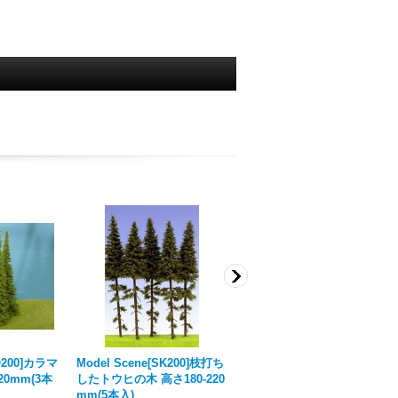
MO200]カラマ
Model Scene[SK200]枝打ち
Model Scene[SK202]低く枝
20mm(3本
したトウヒの木 高さ180-220
打ちしたトウヒの木 高さ180
mm(5本入)
-220mm(3本入)
[
ご予約商