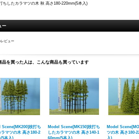
打ちしたカラマツの木 秋 高さ180-220mm(5本入)
ュー
のレビュー
商品を買った人は、こんな商品も買っています
l Scene[MK200]枝打ち
Model Scene[MK150]枝打ち
Model Scene[
ラマツの木 高さ180-2
したカラマツの木 高さ140-1
ツの木 高さ180-2
(5本入)
60mm(5本入)
入)