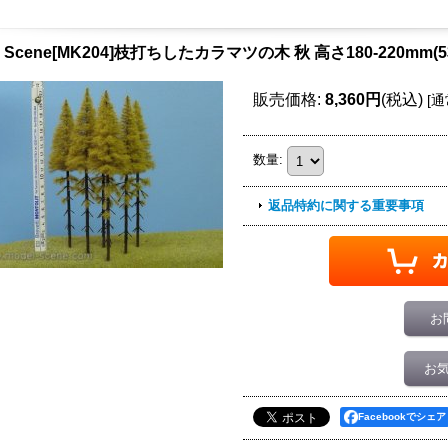
l Scene[MK204]枝打ちしたカラマツの木 秋 高さ180-220mm(
販売価格
:
8,360円
(税込)
[
通
数量
:
返品特約に関する重要事項
お
お
Facebookでシェア