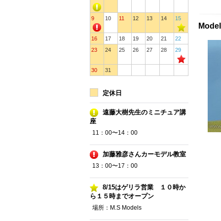
9
10
11
12
13
14
15
Mode
16
17
18
19
20
21
22
23
24
25
26
27
28
29
30
31
定休日
遠藤大樹先生のミニチュア講
座
11：00〜14：00
加藤雅彦さんカーモデル教室
13：00〜17：00
8/15はゲリラ営業 １０時か
ら１５時までオープン
場所：M.S Models