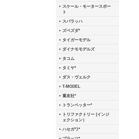
スケール・モータースポー
ト
スパラッハ
ズベズダ*
タイガーモデル
ダイナモモデルズ
タコム
タミヤ*
ダス・ヴェルク
T-MODEL
童友社*
トランペッター*
トリファクトリー (インジ
ェクション）
ハセガワ*
プラッツ*