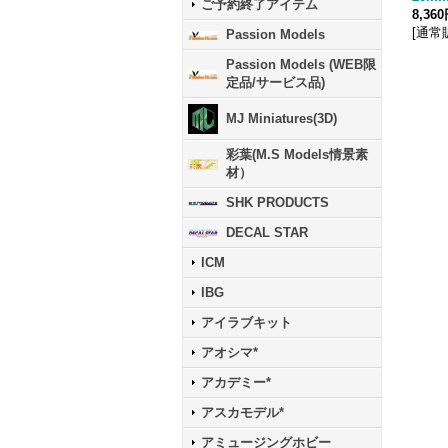
ご予約終了アイテム
8,36
[
通常
Passion Models
Passion Models (WEB限
定品/サービス品)
MJ Miniatures(3D)
彩葉(M.S Models情景素
材）
SHK PRODUCTS
DECAL STAR
ICM
IBG
アイラブキット
アオシマ*
アカデミー*
アスカモデル*
アミュージングホビー