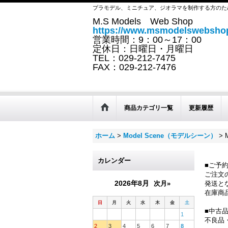
プラモデル、ミニチュア、ジオラマを制作する方のた
M.S Models Web Shop
https://www.msmodelswebshop
営業時間：9：00～17：00
定休日：日曜日・月曜日
TEL：029-212-7475
FAX：029-212-7476
商品カテゴリ一覧
更新履歴
ホーム
>
Model Scene（モデルシーン）
>
カレンダー
■ご予
ご注文
2026年8月
次月»
発送と
在庫商
日
月
火
水
木
金
土
■中古
1
不良品
2
3
4
5
6
7
8