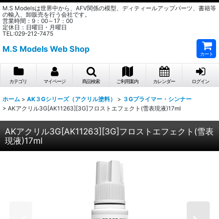
M.S Modelsは世界中から、AFV関係の模型、ディティールアップパーツ、書籍等
の輸入、卸販売を行う会社です。
営業時間：9：00～17：00
定休日：日曜日・月曜日
TEL:029-212-7475
M.S Models Web Shop
カート
カテゴリ
マイページ
商品検索
ご利用案内
カレンダー
ログイン
ホーム
>
AK３Gシリーズ（アクリル塗料）
>
３Gプライマー・シンナー
>
AKアクリル3G[AK11263][3G]フロストエフェクト(雪表現液)17ml
AKアクリル3G[AK11263][3G]フロストエフェクト(雪表
現液)17ml