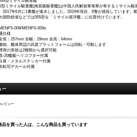
055型ミサイル駆逐艦
55型ミサイル駆逐艦(南昌級駆逐艦)は中国人民解放軍海軍が有するミサイル駆
、2017年6月に1番艦が進水しました。2024年現在、8隻が就役しています
カ国防総省などでは055型を「ミサイル巡洋艦」に位置付けています。
ENPS-009/MENPS-009s
通仕様
全長：257mm 全幅：29mm 全高：64mm
艦砲、艦体周辺の武器プラットフォームは回転・可動します
煙突の形状は2種類から選択可能
直-20艦載ヘリコプター付属
台座・メタルステッカー付属
水転写デカール付属
ュー
のレビュー
商品を買った人は、こんな商品も買っています