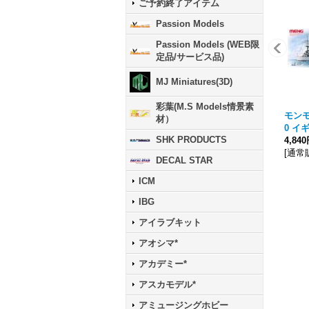
ご予約終了アイテム
Passion Models
Passion Models (WEB限
定品/サービス品)
MJ Miniatures(3D)
彩葉(M.S Models情景素
モンモデ
材）
0 イ
SHK PRODUCTS
4,84
[
通常
DECAL STAR
ICM
IBG
アイラブキット
アオシマ*
アカデミー*
アスカモデル*
アミュージングホビー