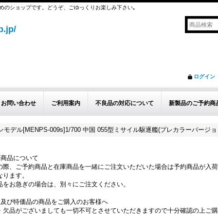
めのショップです。どうぞ、ごゆっくりお楽しみ下さい｡
.jp/
ログイン
お問い合わせ
ご利用案内
不良品の対応について
新製品のご予約商
ンモデル[MENPS-009s]1/700 中国 055型ミサイル駆逐艦(プレカラーバージョ
約商品について
の際、ご予約商品と在庫商品を一緒にご注文いただいた場合は予約商品が入荷
なります。
品をお急ぎの場合は、別々にご注文ください。
品及び特価品の商品をご購入のお客様へ
・欠品がございましても一切不可とさせていただきますので十分確認の上ご購