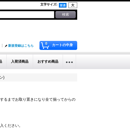
文字サイズ
:
0
カートの中身
新規登録はこちら
品
入荷済商品
おすすめ商品
ン)
するまでお取り置きになり全て揃ってからの
入ください。