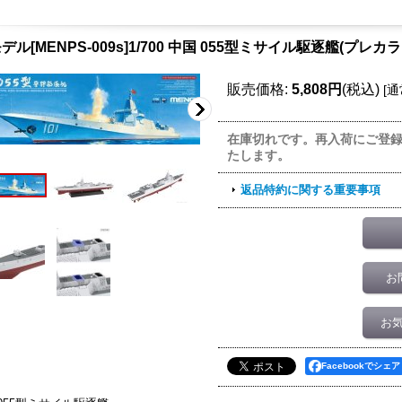
デル[MENPS-009s]1/700 中国 055型ミサイル駆逐艦(プレ
販売価格
:
5,808円
(税込)
[
通
在庫切れです。再入荷にご登
たします。
返品特約に関する重要事項
お
お
Facebookでシェア