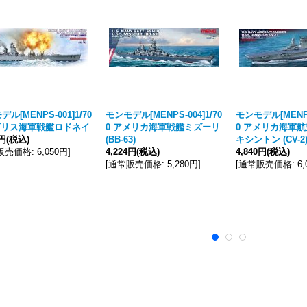
ル[MENPS-001]1/70
モンモデル[MENPS-004]1/70
モンモデル[MENPS-
ギリス海軍戦艦ロドネイ
0 アメリカ海軍戦艦ミズーリ
0 アメリカ海軍
0円
(税込)
(BB-63)
キシントン (CV-2
販売価格
:
6,050円
]
4,224円
(税込)
4,840円
(税込)
[
通常販売価格
:
5,280円
]
[
通常販売価格
:
6