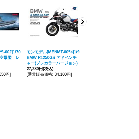
002]1/70
モンモデル[MENMT-005s]1/9
モンモデル[MENMT-003t]1/9
航空母艦 レ
BMW R1250GS アドベンチ
BMW R nine T オプション7
)
ャー(プレカラーバージョン)
19 マーズレッド/コスミック
27,280円
(税込)
ブルー プレカラーバージョ
,050円
]
[
通常販売価格
:
34,100円
]
ン
22,880円
(税込)
[
通常販売価格
:
28,600円
]