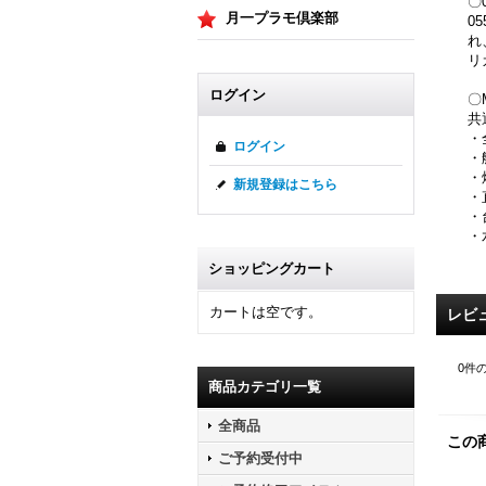
〇
月一プラモ倶楽部
0
れ
リ
ログイン
〇M
共
・
ログイン
・
・
新規登録はこちら
・
・
・
ショッピングカート
カートは空です。
レビ
0
件
商品カテゴリ一覧
全商品
この
ご予約受付中