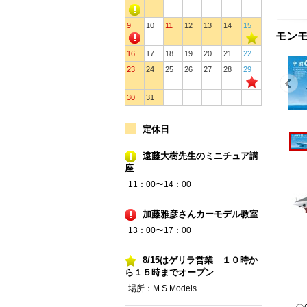
9
10
11
12
13
14
15
モンモ
16
17
18
19
20
21
22
23
24
25
26
27
28
29
30
31
定休日
遠藤大樹先生のミニチュア講
座
11：00〜14：00
加藤雅彦さんカーモデル教室
13：00〜17：00
8/15はゲリラ営業 １０時か
ら１５時までオープン
場所：M.S Models