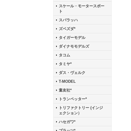
スケール・モータースポー
ト
スパラッハ
ズベズダ*
タイガーモデル
ダイナモモデルズ
タコム
タミヤ*
ダス・ヴェルク
T-MODEL
童友社*
トランペッター*
トリファクトリー (インジ
ェクション）
ハセガワ*
プラッツ*