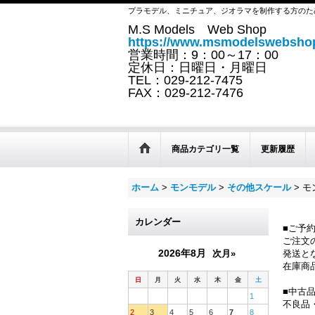
プラモデル、ミニチュア、ジオラマを制作する方のた
M.S Models Web Shop
https://www.msmodelswebshop
営業時間：9：00～17：00
定休日：日曜日・月曜日
TEL：029-212-7475
FAX：029-212-7476
商品カテゴリ一覧
更新履歴
ホーム
>
モンモデル
>
その他スケール
>
モ
カレンダー
■ご予
ご注文
2026年8月
次月»
発送と
在庫商
日
月
火
水
木
金
土
■中古
1
不良品
2
3
4
5
6
7
8