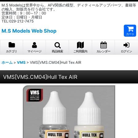
M.S Modelsは世界中から、AFV関係の模型、ディティールアップパーツ、書籍等
の輸入、卸販売を行う会社です。
営業時間：9：00～17：00
定休日：日曜日・月曜日
TEL:029-212-7475
M.S Models Web Shop
カート
カテゴリ
マイページ
商品検索
ご利用案内
カレンダー
ログイン
ホーム
>
VMS
>
VMS[VMS.CM04]Hull Tex AIR
VMS[VMS.CM04]Hull Tex AIR