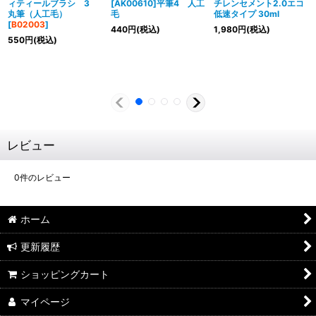
ィティールブラシ 3
[AK00610]平筆4 人工
チレンセメント2.0エコ
丸筆（人工毛）
毛
低速タイプ 30ml
[
B02003
]
440
円
(税込)
1,980
円
(税込)
550
円
(税込)
レビュー
0
件のレビュー
ホーム
更新履歴
ショッピングカート
マイページ