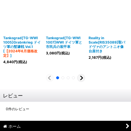
Tankograd[TG-WWI
Tankograd[TG-WWI
Reality in
1005]Grabnkrieg ドイ
1007]WWI ドイツ軍と
Scale[RIS35089]聖パ
ツ軍の塹壕戦 Vol.1
市民兵の装甲車
ドヴァのアントニオ像
[
【2024年6月価格改
台座付き
3,080
円
(税込)
定】
]
2,167
円
(税込)
4,840
円
(税込)
レビュー
0
件のレビュー
ホーム