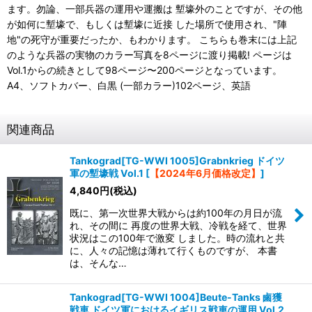
ます。勿論、一部兵器の運用や運搬は 塹壕外のことですが、その他
が如何に塹壕で、もしくは塹壕に近接 した場所で使用され、"陣
地"の死守が重要だったか、もわかります。 こちらも巻末には上記
のような兵器の実物のカラー写真を8ページに渡り掲載! ページは
Vol.1からの続きとして98ページ〜200ページとなっています。
A4、ソフトカバー、白黒 (一部カラー)102ページ、英語
関連商品
Tankograd[TG-WWI 1005]Grabnkrieg ドイツ
軍の塹壕戦 Vol.1
[
【2024年6月価格改定】
]
4,840
円
(税込)
既に、第一次世界大戦からは約100年の月日が流
れ、その間に 再度の世界大戦、冷戦を経て、世界
状況はこの100年で激変 しました。時の流れと共
に、人々の記憶は薄れて行くものですが、 本書
は、そんな…
Tankograd[TG-WWI 1004]Beute-Tanks 鹵獲
戦車 ドイツ軍におけるイギリス戦車の運用 Vol.2