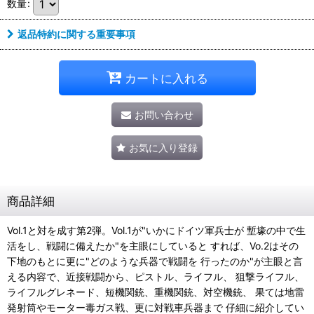
数量
:
返品特約に関する重要事項
カートに入れる
お問い合わせ
お気に入り登録
商品詳細
Vol.1と対を成す第2弾。Vol.1が"いかにドイツ軍兵士が 塹壕の中で生
活をし、戦闘に備えたか"を主眼にしていると すれば、Vo.2はその
下地のもとに更に"どのような兵器で戦闘を 行ったのか"が主眼と言
える内容で、近接戦闘から、ピストル、ライフル、 狙撃ライフル、
ライフルグレネード、短機関銃、重機関銃、対空機銃、 果ては地雷
発射筒やモーター毒ガス戦、更に対戦車兵器まで 仔細に紹介してい