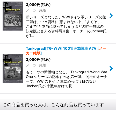
3,080
円
(税込)
メーカー絶版
新シリーズとなった、WWIドイツ軍シリーズの第
二弾は、中々資料に 恵まれない中、"よくぞ、こ
こまで"と本当に唸ってしまうほどの唯一無比の
決定版と言える資料写真集!!!オーナーのJochen氏
が1…
Tankograd[TG-WWI 1001]突撃戦車 A7V
[
メー
カー絶版
]
3,080
円
(税込)
メーカー絶版
もう一つの新機軸となる、 Tankograd-World War
One シリーズの記念すべき第一弾。 同社のオーナ
ーで、WWIのドイツ 軍にめっぽう目のない
Jochen氏が 十数年かけて収…
この商品を買った人は、こんな商品も買っています