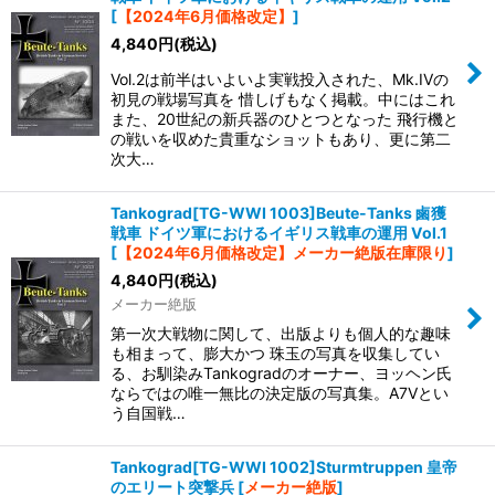
[
【2024年6月価格改定】
]
4,840
円
(税込)
Vol.2は前半はいよいよ実戦投入された、Mk.IVの
初見の戦場写真を 惜しげもなく掲載。中にはこれ
また、20世紀の新兵器のひとつとなった 飛行機と
の戦いを収めた貴重なショットもあり、更に第二
次大…
Tankograd[TG-WWI 1003]Beute-Tanks 鹵獲
戦車 ドイツ軍におけるイギリス戦車の運用 Vol.1
[
【2024年6月価格改定】メーカー絶版在庫限り
]
4,840
円
(税込)
メーカー絶版
第一次大戦物に関して、出版よりも個人的な趣味
も相まって、膨大かつ 珠玉の写真を収集してい
る、お馴染みTankogradのオーナー、ヨッヘン氏
ならではの唯一無比の決定版の写真集。A7Vとい
う自国戦…
Tankograd[TG-WWI 1002]Sturmtruppen 皇帝
のエリート突撃兵
[
メーカー絶版
]