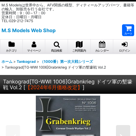
M.S Modelsは世界中から、AFV関係の模型、ディティールアップパーツ、書籍等
の輸入、卸販売を行う会社です。
営業時間：9：00～17：00
定休日：日曜日・月曜日
TEL:029-212-7475
M.S Models Web Shop
カート
カテゴリ
マイページ
商品検索
ご利用案内
カレンダー
ログイン
ホーム
>
Tankograd
>
（1000番）第一次大戦シリーズ
>
Tankograd[TG-WWI 1006]Grabnkrieg ドイツ軍の塹壕戦 Vol.2
Tankograd[TG-WWI 1006]Grabnkrieg ドイツ軍の塹壕
戦 Vol.2
[
【2024年6月価格改定】
]