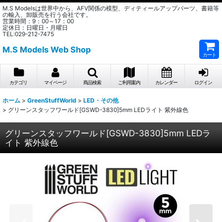
M.S Modelsは世界中から、AFV関係の模型、ディティールアップパーツ、書籍等
の輸入、卸販売を行う会社です。
営業時間：9：00～17：00
定休日：日曜日・月曜日
TEL:029-212-7475
M.S Models Web Shop
カート
カテゴリ
マイページ
商品検索
ご利用案内
カレンダー
ログイン
ホーム
>
GreenStuffWorld
>
LED・その他
>
グリーンスタッフワールド[GSWD-3830]5mm LEDライト 紫外線色
グリーンスタッフワールド[GSWD-3830]5mm LEDラ
イト 紫外線色