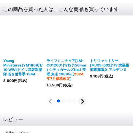
この商品を買った人は、こんな商品も買っています
Young
ライフミニチュア[LM-
トリファクトリー
Miniatures[YM1869]1/
CG12001]1/12(150mm
[MJ09-002]1/9 武装親
10 WWIIドイツ武装親衛
) シティガールズNo.1 美
衛隊擲弾兵 アルデンヌ
隊 若き射撃手 1944
咲 東京 1989年
[
2024
9,108
円
(税込)
年7月価格改定
]
8,800
円
(税込)
16,500
円
(税込)
レビュー
0
件のレビュー