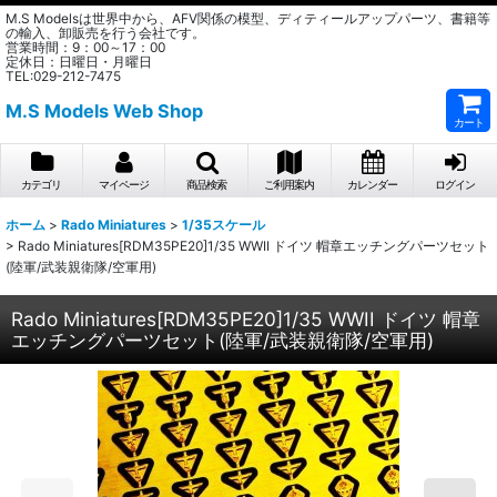
M.S Modelsは世界中から、AFV関係の模型、ディティールアップパーツ、書籍等
の輸入、卸販売を行う会社です。
営業時間：9：00～17：00
定休日：日曜日・月曜日
TEL:029-212-7475
M.S Models Web Shop
カート
カテゴリ
マイページ
商品検索
ご利用案内
カレンダー
ログイン
ホーム
>
Rado Miniatures
>
1/35スケール
>
Rado Miniatures[RDM35PE20]1/35 WWII ドイツ 帽章エッチングパーツセット
(陸軍/武装親衛隊/空軍用)
Rado Miniatures[RDM35PE20]1/35 WWII ドイツ 帽章
エッチングパーツセット(陸軍/武装親衛隊/空軍用)