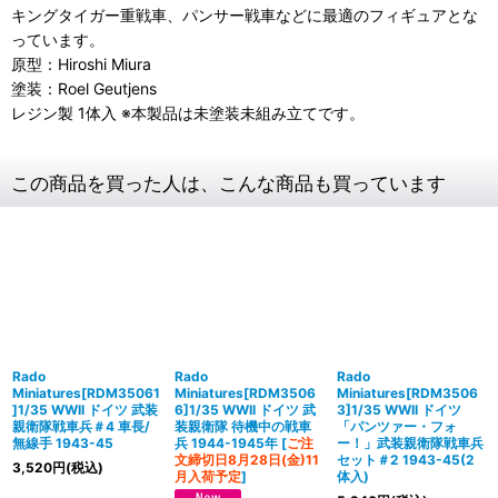
キングタイガー重戦車、パンサー戦車などに最適のフィギュアとな
っています。
原型：Hiroshi Miura
塗装：Roel Geutjens
レジン製 1体入 ※本製品は未塗装未組み立てです。
この商品を買った人は、こんな商品も買っています
Rado
Rado
Rado
Miniatures[RDM35061
Miniatures[RDM3506
Miniatures[RDM3506
]1/35 WWII ドイツ 武装
6]1/35 WWII ドイツ 武
3]1/35 WWII ドイツ
親衛隊戦車兵＃4 車長/
装親衛隊 待機中の戦車
「パンツァー・フォ
無線手 1943-45
兵 1944-1945年
[
ご注
ー！」武装親衛隊戦車兵
文締切日8月28日(金)11
セット＃2 1943-45(2
3,520
円
(税込)
月入荷予定
]
体入)