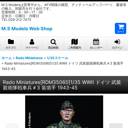
M.S Modelsは世界中から、AFV関係の模型、ディティールアップパーツ、書籍等
の輸入、卸販売を行う会社です。
営業時間：9：00～17：00
定休日：日曜日・月曜日
TEL:029-212-7475
M.S Models Web Shop
カート
カテゴリ
マイページ
商品検索
ご利用案内
カレンダー
ログイン
ホーム
>
Rado Miniatures
>
1/35スケール
>
Rado Miniatures[RDM35060]1/35 WWII ドイツ 武装親衛隊戦車兵＃3 装填手
1943-45
Rado Miniatures[RDM35060]1/35 WWII ドイツ 武装
親衛隊戦車兵＃3 装填手 1943-45