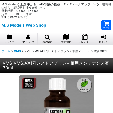
M.S Modelsは世界中から、AFV関係の模型、ディティールアップパーツ、書籍等
の輸入、卸販売を行う会社です。
営業時間：9：00～17：00
定休日：日曜日・月曜日
TEL:029-212-7475
M.S Models Web Shop
カート
カテゴリ
マイページ
商品検索
ご利用案内
カレンダー
ログイン
ホーム
>
VMS
>
VMS[VMS.AX17]レストアブラシ+ 筆用メンテナンス液 30ml
VMS[VMS.AX17]レストアブラシ+ 筆用メンテナンス液
30ml