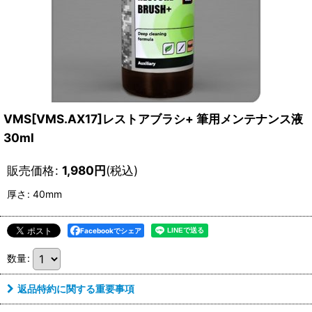
VMS[VMS.AX17]レストアブラシ+ 筆用メンテナンス液
30ml
販売価格
:
1,980
円
(税込)
厚さ
:
40mm
Facebookでシェア
数量
:
返品特約に関する重要事項