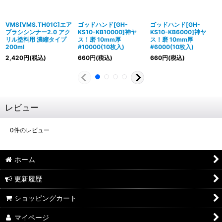
VMS[VMS.TH01C]エア
ゴッドハンド[GH-
ゴッドハンド[GH-
ブラシシンナー2.0 アク
KS10-KB10000]神ヤ
KS10-KB6000]神ヤ
リル塗料用 濃縮タイプ
ス！磨 10mm厚
ス！磨 10mm厚
200ml
#10000(10枚入)
#6000(10枚入)
2,420
円
(税込)
660
円
(税込)
660
円
(税込)
レビュー
0
件のレビュー
ホーム
更新履歴
ショッピングカート
マイページ