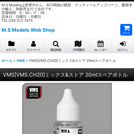
M.S Modelsは世界中から、AFV関係の模型、ディティールアップパーツ、書籍等
の輸入、卸販売を行う会社です。
営業時間：9：00～17：00
定休日：日曜日・月曜日
TEL:029-212-7475
M.S Models Web Shop
カート
カテゴリ
マイページ
商品検索
ご利用案内
カレンダー
ログイン
ホーム
>
VMS
>
VMS[VMS.CH20]ミックス&ストア 20mlスペアボトル
VMS[VMS.CH20]ミックス&ストア 20mlスペアボトル