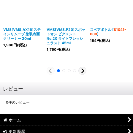
VMS[VMS.AX16]ステ
VMS[VMS.P20]スポッ
スペアボトル
[
81041-
インリムーブ 塗装表面
トオン ピグメント
000
]
クリーナー 20ml
No.20 ライトフレッシ
154
円
(税込)
ュラスト 45ml
1,980
円
(税込)
1,760
円
(税込)
レビュー
0
件のレビュー
ホーム
更新履歴