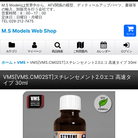
M.S Modelsは世界中から、AFV関係の模型、ディティールアップパーツ、書籍等
の輸入、卸販売を行う会社です。
営業時間：9：00～17：00
定休日：日曜日・月曜日
TEL:029-212-7475
M.S Models Web Shop
カート
カテゴリ
マイページ
商品検索
ご利用案内
カレンダー
ログイン
ホーム
>
VMS
>
VMS[VMS.CM02ST]スチレンセメント2.0エコ 高速タイプ 30ml
VMS[VMS.CM02ST]スチレンセメント2.0エコ 高速タ
イプ 30ml