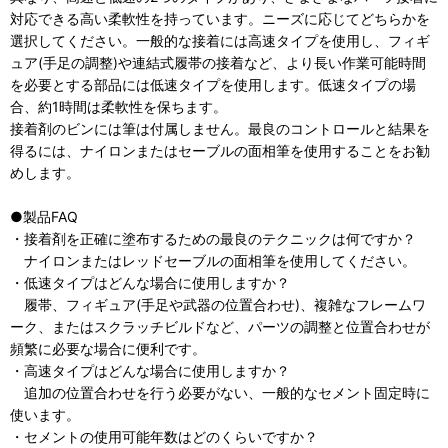
対応できる高い柔軟性を持っています。ニーズに応じてどちらかを
選択してください。一般的な接着には高速タイプを使用し、フィギ
ュア(手足の調整)や連結式履帯の接着など、より長い作業可能時間
を必要とする部品には低速タイプを使用します。低速タイプの場
合、約1時間は柔軟性を保ちます。
接着剤のビンには筆は付属しません。最良のコントロールと結果を
得るには、ナイロンまたはセーブルの面相筆を使用することをお勧
めします。
●製品FAQ
・接着剤を正確に塗布するための最良のテクニックは何ですか？
ナイロンまたはレッドセーブルの面相筆を使用してください。
・低速タイプはどんな場合に使用しますか？
履帯、フィギュア(手足や武器の位置合わせ)、複雑なフレームワ
ーク、またはスクラッチビルドなど、パーツの調整と位置合わせが
頻繁に必要な場合に便利です。
・高速タイプはどんな場合に使用しますか？
追加の位置合わせを行う必要がない、一般的なセメント固定時に
使います。
・セメントの使用可能年数はどのくらいですか？