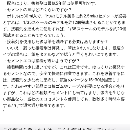
配合により、接着剤は最低5年間は使用可能です。
・セメントの量はどのくらいですか？
ボトルは30ml入で、1つのモデル製作に約2.5mlのセメントが必要
とすれば、1/35スケールのモデルを約12個完成させることができま
す。接着剤を控えめに使用すれば、1/35スケールのモデルを約20個
完成させることもできるでしょう。
・接着剤を使用した後は筆を洗浄する必要はありますか？
いいえ、残った接着剤は揮発し、筆はきれいになります。低速タ
イプの場合は、筆をタオルなどで拭うと早くきれいにできます。
・セメントエコは接着が遅いようですが？
接着時間は少し遅いですが、これは正常です。ゆっくりと揮発す
るセメントなので、安全で快適に作業できます。これを改善するに
は、接着剤を少なめに塗布し、該当のパーツを15-30秒固定しま
す。たわみやすい部品には輪ゴムやテープが必要になる場合があり
ますが、これはどの種類のセメントにも当てはまり、張力を生じな
い部品なら、当社のエコセメントを使用しても、数秒多く時間を要
するだけで通常通り接着できます。
"
この商品を買った人は、こんな商品も買っています