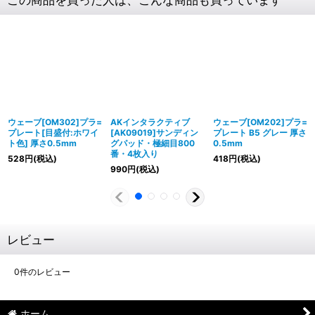
ウェーブ[OM302]プラ=
AKインタラクティブ
ウェーブ[OM202]プラ=
プレート[目盛付:ホワイ
[AK09019]サンディン
プレート B5 グレー 厚さ
ト色] 厚さ0.5mm
グパッド・極細目800
0.5mm
番・4枚入り
528
円
(税込)
418
円
(税込)
990
円
(税込)
レビュー
0
件のレビュー
ホーム