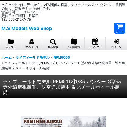
M.S Modelsは世界中から、AFV関係の模型、ディティールアップパーツ、書籍等
の輸入、卸販売を行う会社です。
営業時間：9：00～17：00
定休日：日曜日・月曜日
TEL:029-212-7475
M.S Models Web Shop
カート
カテゴリ
マイページ
商品検索
ご利用案内
カレンダー
ログイン
ホーム
>
ライフィールドモデル
>
RFM5000
>
ライフィールドモデル[RFM5112]1/35 パンター G型w/赤外線暗視装置、対空追
加装甲 & スチールホイール装備
ライフィールドモデル[RFM5112]1/35 パンター G型w/
赤外線暗視装置、対空追加装甲 & スチールホイール装
備