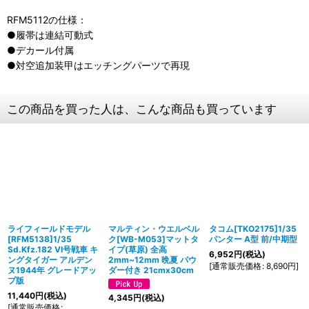
RFM5112の仕様：
●履帯は連結可動式
●デカール付属
●対空追加装甲はエッチングパーツで再現
この商品を買った人は、こんな商品も買っています
ライフィールドモデル
マルティン・ウエルベル
タコム[TKO2175]1/35
[RFM5138]1/35
ク[WB-M053]マットタ
パンター A型 前/中期型
Sd.Kfz.182 VI号戦車 キ
イプ(草原) 全高
6,952
円
(税込)
ングタイガー アルデン
2mm~12mm 晩夏 パウ
[
通常販売価格
:
8,690
円
]
ヌ1944年 グレードアッ
ダー付き 21cmx30cm
プ版
11,440
円
(税込)
4,345
円
(税込)
[
通常販売価格
: