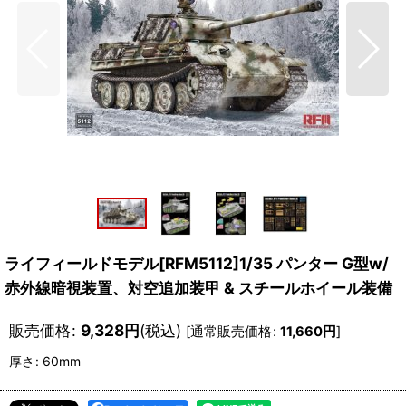
ライフィールドモデル[RFM5112]1/35 パンター G型w/
赤外線暗視装置、対空追加装甲 & スチールホイール装備
販売価格
:
9,328
円
(税込)
[
通常販売価格
:
11,660
円
]
厚さ
:
60mm