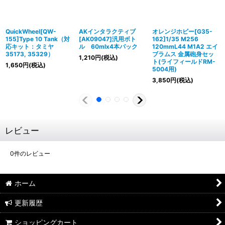
QuickWheel[QW-
AKインタラクティブ
オレンジホビー[G35-
155]Type 10 Tank（対
[AK09047]汎用ボト
162]1/35 M256
応キット：タミヤ
ル 60mlx4本パック
120mmL44 M1A2 エイ
35173, 35329）
ブラムス 金属砲身セッ
1,210
円
(税込)
ト(ライフィールドRM-
1,650
円
(税込)
5004用)
3,850
円
(税込)
レビュー
0
件のレビュー
ホーム
更新履歴
ショッピングカート