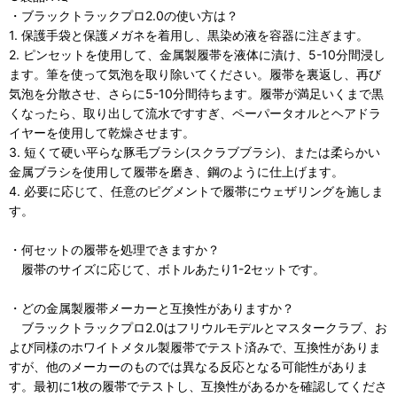
・ブラックトラックプロ2.0の使い方は？
1. 保護手袋と保護メガネを着用し、黒染め液を容器に注ぎます。
2. ピンセットを使用して、金属製履帯を液体に漬け、5-10分間浸し
ます。筆を使って気泡を取り除いてください。履帯を裏返し、再び
気泡を分散させ、さらに5-10分間待ちます。履帯が満足いくまで黒
くなったら、取り出して流水ですすぎ、ペーパータオルとヘアドラ
イヤーを使用して乾燥させます。
3. 短くて硬い平らな豚毛ブラシ(スクラブブラシ)、または柔らかい
金属ブラシを使用して履帯を磨き、鋼のように仕上げます。
4. 必要に応じて、任意のピグメントで履帯にウェザリングを施しま
す。
・何セットの履帯を処理できますか？
履帯のサイズに応じて、ボトルあたり1-2セットです。
・どの金属製履帯メーカーと互換性がありますか？
ブラックトラックプロ2.0はフリウルモデルとマスタークラブ、お
よび同様のホワイトメタル製履帯でテスト済みで、互換性がありま
すが、他のメーカーのものでは異なる反応となる可能性がありま
す。最初に1枚の履帯でテストし、互換性があるかを確認してくださ