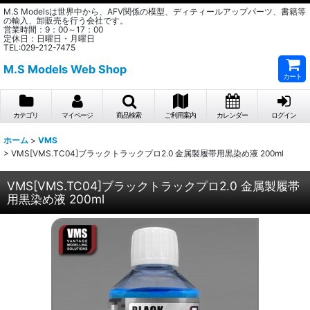
M.S Modelsは世界中から、AFV関係の模型、ディティールアップパーツ、書籍等
の輸入、卸販売を行う会社です。
営業時間：9：00～17：00
定休日：日曜日・月曜日
TEL:029-212-7475
M.S Models Web Shop
カート
カテゴリ
マイページ
商品検索
ご利用案内
カレンダー
ログイン
ホーム
>
VMS
>
VMS[VMS.TC04]ブラックトラックプロ2.0 金属製履帯用黒染め液 200ml
VMS[VMS.TC04]ブラックトラックプロ2.0 金属製履帯
用黒染め液 200ml