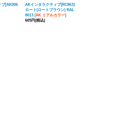
[AK006
AKインタラクティブ[RC863]
AKアクリル3G[AK11304][3
ロート(ロートブラウン) RAL
G]WW1フレンチブラウン
8013
[
AK リアルカラー
]
605円
(税込)
605円
(税込)