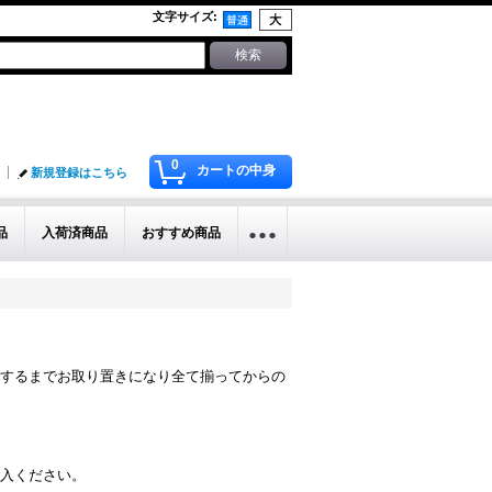
文字サイズ
:
0
カートの中身
新規登録はこちら
品
入荷済商品
おすすめ商品
するまでお取り置きになり全て揃ってからの
入ください。