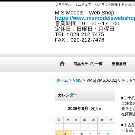
プラモデル、ミニチュア、ジオラマを制作する方のた
M.S Models Web Shop
https://www.msmodelswebshop
営業時間：9：00～17：00
定休日：日曜日・月曜日
TEL：029-212-7475
FAX：029-212-7476
商品カテゴリ一覧
更新履歴
ホーム
>
VMS
>
VMS[VMS.AX01]リキッ
カレンダー
■ご予
ご注文
2026年8月
次月»
発送と
在庫商
日
月
火
水
木
金
土
■中古
1
不良品
2
3
4
5
6
7
8