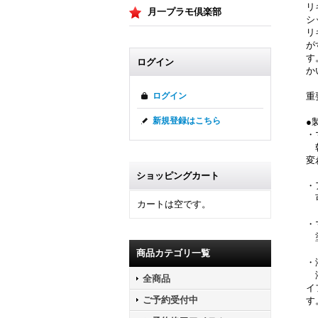
リ
月一プラモ倶楽部
シ
リ
が
す
ログイン
か
重
ログイン
新規登録はこちら
●
・
乾
変
ショッピングカート
・
可
カートは空です。
・
塗
商品カテゴリ一覧
・
液
全商品
イ
ご予約受付中
す