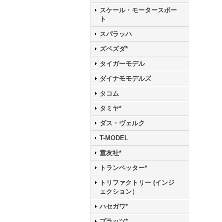
スケール・モータースポー
ト
スパラッハ
ズベズダ*
タイガーモデル
ダイナモモデルズ
タコム
タミヤ*
ダス・ヴェルク
T-MODEL
童友社*
トランペッター*
トリファクトリー (インジ
ェクション）
ハセガワ*
プラッツ*