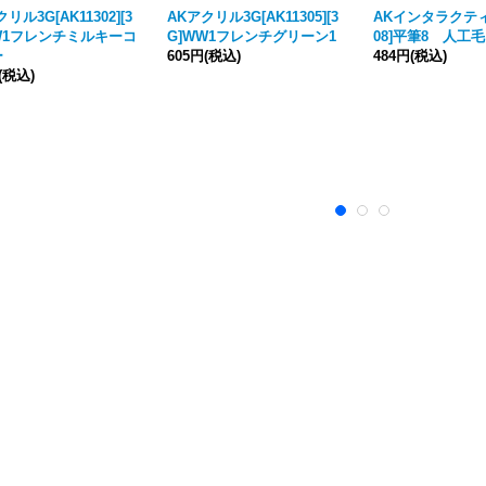
リル3G[AK11302][3
AKアクリル3G[AK11305][3
AKインタラクティブ
W1フレンチミルキーコ
G]WW1フレンチグリーン1
08]平筆8 人工毛
ー
605円
(税込)
484円
(税込)
(税込)