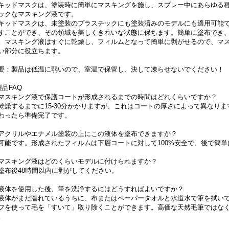
キッドマスクは、塗装時に簡単にマスキングを施し、スプレー中にあらゆる
ックなマスキング液です。
キッドマスクは、未塗装のプラスチックにも塗装済みのモデルにも適用可能
すことができ、その領域を美しくきれいな状態に保ちます。簡単に塗布でき
。マスキング液はすぐに乾燥し、フィルムとなって簡単に剥がせるので、マ
い部分に役立ちます。
要：製品は低温に弱いので、室温で保管し、決して凍らせないでください！
製品FAQ
マスキング液で保護コートが形成されるまでの時間はどれくらいですか？
燥するまでに15-30分かかりますが、これはコートの厚さによって異なり
わったら準備完了です。
アクリルやエナメル塗装の上にこの液体を塗布できますか？
能です。形成されたフィルムは下層コートに対して100%安全で、後で簡単
マスキング液はどのくらいモデルに付けられますか？
布後48時間以内に剥がしてください。
液体を使用した後、筆を洗浄するにはどうすればよいですか？
体がまだ濡れているうちに、布またはペーパータオルと水道水で筆を拭いて
フを使って毛を「すいて」取り除くことができます。高価な天然毛筆ではな
。