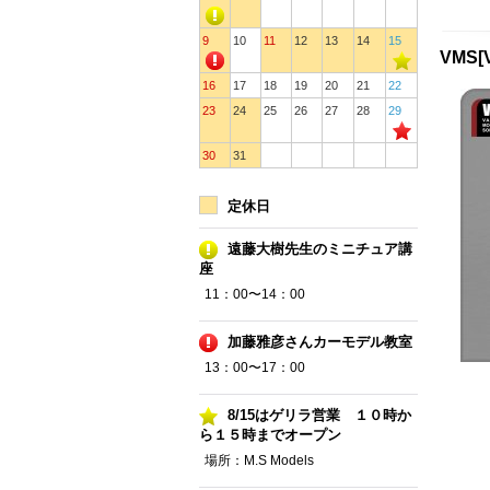
9
10
11
12
13
14
15
VMS
16
17
18
19
20
21
22
23
24
25
26
27
28
29
30
31
定休日
遠藤大樹先生のミニチュア講
座
11：00〜14：00
加藤雅彦さんカーモデル教室
13：00〜17：00
8/15はゲリラ営業 １０時か
ら１５時までオープン
場所：M.S Models