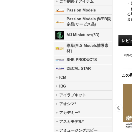
ご予約終了アイテム
・
保
Passion Models
る
Passion Models (WEB限
ま
定品/サービス品)
MJ Miniatures(3D)
レビ
彩葉(M.S Models情景素
材）
0
件
SHK PRODUCTS
DECAL STAR
この
ICM
IBG
アイラブキット
アオシマ*
アカデミー*
アスカモデル*
アミュージングホビー