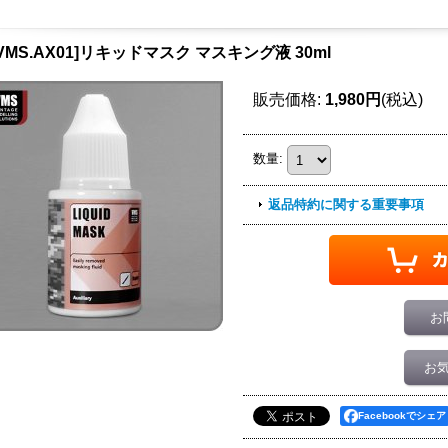
[VMS.AX01]リキッドマスク マスキング液 30ml
販売価格
:
1,980円
(税込)
数量
:
返品特約に関する重要事項
お
お
Facebookでシェア