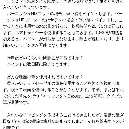
・チッピング効果をより細かく、大きな破片ではなく細かい剥げを
入れたいと考えています。
バーニッシュHD マットの場合：薄い層をペイントします。バー
ニッシュHD グロスまたはサテンの場合：薄い層をペイントし、こ
するときに使用する水の量を減らし、乾燥時間を20-30分に延ばし
ます。ヘアドライヤーを使用することもできます。10-20秒間熱を
加えると、ペイントが滑らかになります。除去が難しくなり、より
細かいチッピングが可能になります。
・塗料はどのくらいの間除去が可能ですか？
ペイントは数日間は除去できます。
・どんな種類の筆を使用すればよいですか？
柔らかいレッドセーブルの筆を使用することを強くお勧めしま
す。誤って表面を傷つけることがなくなります。平筆、または平ら
で尖った筆先を持つ「キャッツタン(猫の舌、玉ねぎ筆)」タイプの
筆が最適です。
・きれいなチッピングを作成することはできましたが、溶接の継ぎ
目などの一部の領域に塗料が詰まってしまい、それを除去するのが
困難です。