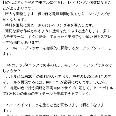
料のしぶきが半乾きでモデルに付着し、レベリングが困難になるこ
とがよくあります。
- 圧力を調整します。低いほど乾燥時間が長くなり、レベリングが
良くなります。
- 塗料を適切に薄め、さらにレベリング液を導入します。
- 適切な層が作成されるように塗料をたっぷりと塗布します。多く
のモデラーは、すぐに乾燥してまったく平滑でない薄い層をスプレ
ーする傾向があります。
- ツール/コンプレッサーを徹底的に掃除するか、アップグレードし
ます。
・1本のチップ&ニックで何本のモデルをディテールアップできるで
しょうか？
ボトルには約20mlの塗料が入っており、中型の1/35車両1台のデ
ィテールを再現するには、約1-3ml が必要になります。したがっ
て、特定の色で行う箇所と車両自体のサイズに応じて、1つのボトル
で30-10台の車両のディテールを作成できるでしょう。
・ベースペイントに水を塗ると色が変わります（明るくなりま
す）。