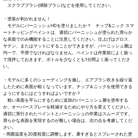
スクラブブラシ(掃除ブラシ)などを使用してください。
・塗装が剥がれません！
モデルにバーニッシュHDを塗りましたか？ チップ&ニック スマ
ートチッピングペイントは、適切にバーニッシュが塗られた滑らか
な表面でのみ機能することに注意してください。仕上げはグロス、
サテン、またはマットにすることができますが、バーニッシュ層は
均一で、平滑でなければなりません。ペイントは作業前によく振っ
て撹拌しておきます。ボトルを少なくとも1分間よく振ってくださ
い。
・モデルに多くのシェーディングを施し、エアブラシ吹きを繰り返
したために表面が粗くなっています。チップ＆ニックを使用できる
ようにするにはどうすればよいですか？
粗い表面を平らにするために追加のバーニッシュ層を塗布する
か、オーバースプレーを軽減するためにやり方を変えてください。
適切に実行されたペイントとバーニッシュの作業はスムーズです。
滑らかな表面を実現するのが難しい場合は、次の点を考慮してくだ
さい。
- 周囲温度を20度程度に調整します。暑すぎるとスプレーされた塗