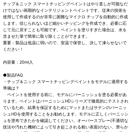
チップ＆ニック スマートチッピングペイントはやり直しが可能なだ
けではない画期的なインテリジェントペイントです。従来の技術を
使用して作成するのが非常に困難なマイクロ チップを自動的に作成
します。信じられないほど細かいチッピングを作成でき、必要に応
じて元に戻すことも可能です。ペイントを塗りすぎた場合は、水を
含ませた筆で簡単に取り除くことができます。
重要：製品は低温に弱いので、室温で保管し、決して凍らせないで
ください！
内容量：20ml入
●製品FAQ
・チップ＆ニック スマートチッピングペイントをモデルに適用する
準備は？
ペイントを使用する前に、モデルにバーニッシュを塗る必要があ
ります。ペイントはバーニッシュHDシリーズで徹底的にテストされ
ているため、結果を保証するためにマットまたはサテンのバーニッ
シュHDを使用することをお勧めします。モデルに正しくバーニッシ
ュを塗布できたかを確認してください。オーバースプレー(不適切な
技法や汚れた機材によって引き起こされる粗い表面)のない、滑らか