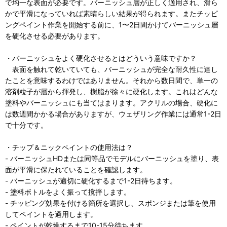
で均一な表面が必要です。バーニッシュ層が正しく適用され、滑ら
かで平滑になっていれば素晴らしい結果が得られます。またチッピ
ングペイント作業を開始する前に、1〜2日間かけてバーニッシュ層
を硬化させる必要があります。
・バーニッシュをよく硬化させるとはどういう意味ですか？
表面を触れて乾いていても、バーニッシュが完全な耐久性に達し
たことを意味するわけではありません。それから数日間で、単一の
溶剤粒子が層から揮発し、樹脂が徐々に硬化します。これはどんな
塗料やバーニッシュにも当てはまります。アクリルの場合、硬化に
は数週間かかる場合がありますが、ウェザリング作業には通常1-2日
で十分です。
・チップ＆ニックペイントの使用法は？
- バーニッシュHDまたは同等品でモデルにバーニッシュを塗り、表
面が平滑に保たれていることを確認します。
- バーニッシュが適切に硬化するまで1-2日待ちます。
- 塗料ボトルをよく振って撹拌します。
- チッピング効果を付ける箇所を選択し、スポンジまたは筆を使用
してペイントを適用します。
- ペイントが乾燥するまで10-15分待ちます。