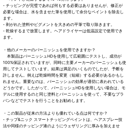
- チッピングが完璧であれば何もする必要はありませんが、修正が
必要な場合は、水を含ませた筆を使用して余分なペイントを除去し
ます。
- 剥がれた塗料やピグメントを大きめの平筆で取り除きます。
- 乾燥するまで放置します。ヘアドライヤーは低温設定で使用でき
ます。
・他のメーカーのバーニッシュを使用できますか？
本製品はバーニッシュHDを使用して広範囲にテストし、成功が
100%保証されていますが、同時に主要メーカーのバーニッシュも使
用してテストしています。結果は満足のいくものでしたが、予断を
許しません。例えば乾燥時間を変更（短縮）する必要があるかもし
れません。重要なのは、バーニッシュの効果が適切に表われている
どうかです。したがって、バーニッシュHDを使用しない場合は、モ
デルに使用するのと同じ塗料とバーニッシュを使って、不要なプラ
バンなどでテストを行うことをお勧めします。
・この製品が従来の方法よりも優れている点は何ですか？
- チップ&ニック スマートチッピングペイントは、ヘアスプレー技
法や同様のチッピング液のようにウェザリングに厚みを加えませ