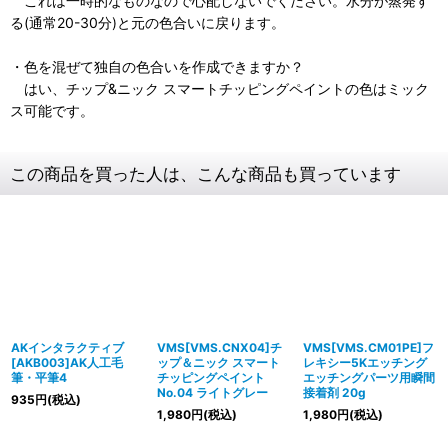
これは一時的なものなので心配しないでください。水分が蒸発す
る(通常20-30分)と元の色合いに戻ります。
・色を混ぜて独自の色合いを作成できますか？
はい、チップ&ニック スマートチッピングペイントの色はミック
ス可能です。
この商品を買った人は、こんな商品も買っています
AKインタラクティブ
VMS[VMS.CNX04]チ
VMS[VMS.CM01PE]フ
[AKB003]AK人工毛
ップ＆ニック スマート
レキシー5Kエッチング
筆・平筆4
チッピングペイント
エッチングパーツ用瞬間
No.04 ライトグレー
接着剤 20g
935
円
(税込)
1,980
円
(税込)
1,980
円
(税込)