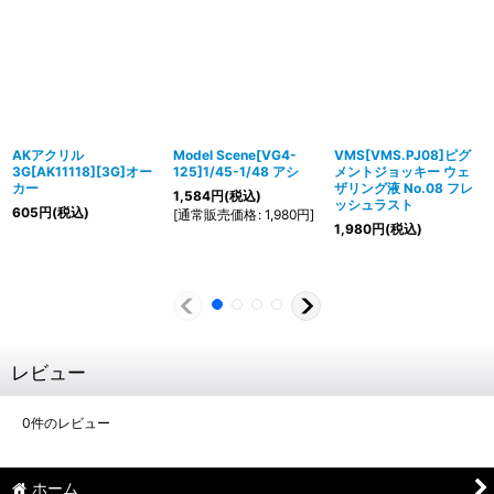
AKアクリル
Model Scene[VG4-
VMS[VMS.PJ08]ピグ
3G[AK11118][3G]オー
125]1/45-1/48 アシ
メントジョッキー ウェ
カー
ザリング液 No.08 フレ
1,584
円
(税込)
ッシュラスト
605
円
(税込)
[
通常販売価格
:
1,980
円
]
1,980
円
(税込)
レビュー
0
件のレビュー
ホーム