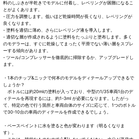
料のしぶきが半乾きでモデルに付着し、レベリングが困難になるこ
とがよくあります。
- 圧力を調整します。低いほど乾燥時間が長くなり、レベリングが
良くなります。
- 塗料を適切に薄め、さらにレベリング液を導入します。
- 適切な層が作成されるように塗料をたっぷりと塗布します。多く
のモデラーは、すぐに乾燥してまったく平滑でない薄い層をスプレ
ーする傾向があります。
- ツール/コンプレッサーを徹底的に掃除するか、アップグレードし
ます。
・1本のチップ&ニックで何本のモデルをディテールアップできるで
しょうか？
ボトルには約20mlの塗料が入っており、中型の1/35車両1台のデ
ィテールを再現するには、約1-3ml が必要になります。したがっ
て、特定の色で行う箇所と車両自体のサイズに応じて、1つのボトル
で30-10台の車両のディテールを作成できるでしょう。
・ベースペイントに水を塗ると色が変わります（明るくなりま
す）。