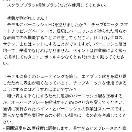
スクラブブラシ(掃除ブラシ)などを使用してください。
・塗装が剥がれません！
モデルにバーニッシュHDを塗りましたか？ チップ&ニック スマ
ートチッピングペイントは、適切にバーニッシュが塗られた滑らか
な表面でのみ機能することに注意してください。仕上げはグロス、
サテン、またはマットにすることができますが、バーニッシュ層は
均一で、平滑でなければなりません。ペイントは作業前によく振っ
て撹拌しておきます。ボトルを少なくとも1分間よく振ってくださ
い。
・モデルに多くのシェーディングを施し、エアブラシ吹きを繰り返
したために表面が粗くなっています。チップ＆ニックを使用できる
ようにするにはどうすればよいですか？
粗い表面を平らにするために追加のバーニッシュ層を塗布する
か、オーバースプレーを軽減するためにやり方を変えてください。
適切に実行されたペイントとバーニッシュの作業はスムーズです。
滑らかな表面を実現するのが難しい場合は、次の点を考慮してくだ
さい。
- 周囲温度を20度程度に調整します。暑すぎるとスプレーされた塗