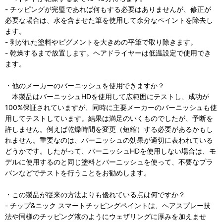
- チッピングが完璧であれば何もする必要はありませんが、修正が
必要な場合は、水を含ませた筆を使用して余分なペイントを除去し
ます。
- 剥がれた塗料やピグメントを大きめの平筆で取り除きます。
- 乾燥するまで放置します。ヘアドライヤーは低温設定で使用でき
ます。
・他のメーカーのバーニッシュを使用できますか？
本製品はバーニッシュHDを使用して広範囲にテストし、成功が
100%保証されていますが、同時に主要メーカーのバーニッシュも使
用してテストしています。結果は満足のいくものでしたが、予断を
許しません。例えば乾燥時間を変更（短縮）する必要があるかもし
れません。重要なのは、バーニッシュの効果が適切に表われている
どうかです。したがって、バーニッシュHDを使用しない場合は、モ
デルに使用するのと同じ塗料とバーニッシュを使って、不要なプラ
バンなどでテストを行うことをお勧めします。
・この製品が従来の方法よりも優れている点は何ですか？
- チップ&ニック スマートチッピングペイントは、ヘアスプレー技
法や同様のチッピング液のようにウェザリングに厚みを加えませ