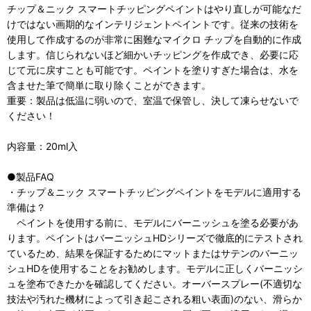
チップ＆ニック スマートチッピングペイントはやり直しが可能なだ
けではない画期的なインテリジェントペイントです。従来の技術を
使用して作成するのが非常に困難なマイクロ チップを自動的に作成
します。信じられないほど細かいチッピングを作成でき、必要に応
じて元に戻すことも可能です。ペイントを塗りすぎた場合は、水を
含ませた筆で簡単に取り除くことができます。
重要：製品は低温に弱いので、室温で保管し、決して凍らせないで
ください！
内容量：20ml入
●製品FAQ
・チップ＆ニック スマートチッピングペイントをモデルに適用する
準備は？
ペイントを使用する前に、モデルにバーニッシュを塗る必要があ
ります。ペイントはバーニッシュHDシリーズで徹底的にテストされ
ているため、結果を保証するためにマットまたはサテンのバーニッ
シュHDを使用することをお勧めします。モデルに正しくバーニッシ
ュを塗布できたかを確認してください。オーバースプレー(不適切な
技法や汚れた機材によって引き起こされる粗い表面)のない、滑らか