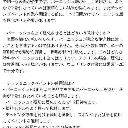
で均一な表面が必要です。バーニッシュ層が正しく適用され、滑ら
かで平滑になっていれば素晴らしい結果が得られます。またチッピ
ングペイント作業を開始する前に、1〜2日間かけてバーニッシュ層
を硬化させる必要があります。
・バーニッシュをよく硬化させるとはどういう意味ですか？
表面を触れて乾いていても、バーニッシュが完全な耐久性に達し
たことを意味するわけではありません。それから数日間で、単一の
溶剤粒子が層から揮発し、樹脂が徐々に硬化します。これはどんな
塗料やバーニッシュにも当てはまります。アクリルの場合、硬化に
は数週間かかる場合がありますが、ウェザリング作業には通常1-2日
で十分です。
・チップ＆ニックペイントの使用法は？
- バーニッシュHDまたは同等品でモデルにバーニッシュを塗り、表
面が平滑に保たれていることを確認します。
- バーニッシュが適切に硬化するまで1-2日待ちます。
- 塗料ボトルをよく振って撹拌します。
- チッピング効果を付ける箇所を選択し、スポンジまたは筆を使用
してペイントを適用します。
- ペイントが乾燥するまで10-15分待ちます。