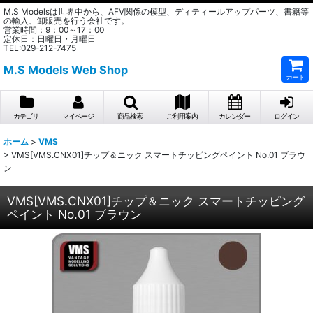
M.S Modelsは世界中から、AFV関係の模型、ディティールアップパーツ、書籍等
の輸入、卸販売を行う会社です。
営業時間：9：00～17：00
定休日：日曜日・月曜日
TEL:029-212-7475
M.S Models Web Shop
カート
カテゴリ
マイページ
商品検索
ご利用案内
カレンダー
ログイン
ホーム
>
VMS
>
VMS[VMS.CNX01]チップ＆ニック スマートチッピングペイント No.01 ブラウ
ン
VMS[VMS.CNX01]チップ＆ニック スマートチッピング
ペイント No.01 ブラウン