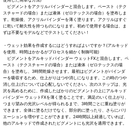
ピグメントをアクリルバインダーと混合します。ペースト（テク
スチャードの場合）または液体（ゼロテックスの場合）を塗布しま
す。乾燥後、アクリルバインダーを薄く塗ります。アクリルはすぐ
に乾いて耐久性を持つものになります。初めて使用する場合は、ま
ずは不要なモデルなどでテストしてください！
・ウェット効果を作成するにはどうすればよいですか？(アルキッド
を使用、時間はかかるがプロセスを細かく制御可能)
ピグメントをアルキッドバインダー ウェットFXと混合します。ペ
ースト（テクスチャードの場合）または液体（ゼロテックスの場
合）を塗布し、3時間乾燥させます。最初はピグメントがバインダ
ーを吸収するため、仕上がりはつや消しになります。この時のつや
消し仕上げについては心配しないでください。次のステップは、光
沢を高めるために、作成したばかりのピグメントの上にアルキッド
バインダー ウェットFXを薄く塗ることです。満足のいく仕上がり、
つまり望みの光沢レベルが得られるまで、3時間ごとに重ね塗りが
できます。全体に塗るだけでなく、部分的に塗ったり、さらにバリ
エーションを増やすことができます。24時間以上経過していれば、
他のアルキッドで作成されたピグメントにも光沢を適用できます。