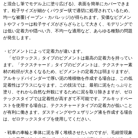
と混合し筆でモデル上に塗り広げる)、表面を簡単にカバーできま
す。粒子サイズが細かくパウダー状で適切に処理されているため、
均一な被覆(イーブン・カバレッジ)が得られます。安価なピグメン
トやフィラーは粒子サイズがざらざらとして大きく、モデリングで
は低い定着力や隠ぺい力、不均一な適用など、あらゆる種類の問題
が発生します。
・ピグメントによって定着力が違います。
「ゼロテックス」タイプのピグメントは最高の定着力を持ってい
ます。「テクスチャード」タイプのピグメントは、テクスチャー素
材の粒径が大きくなるため、ピグメントの定着力は弱まりますが、
アルキッドバインダーで厚い泥の堆積物を作成する場合は、この低
定着性はプラスになります。この技法では、最初に泥をたっぷりと
塗り、それから自然な外観にするために泥を取り除きますが、ゼロ
テックスタイプでは定着性が高すぎて不可能です。アルキッドペー
ストを使用する場合は、テクスチャードタイプの定着力が低いこと
が有利に働きます。ダスティングやウェザリング液を作成する場合
は、ゼロテックスタイプを使用してください。
・戦車の車輪と車体に泥を厚く堆積させたいのですが、毛細管現象