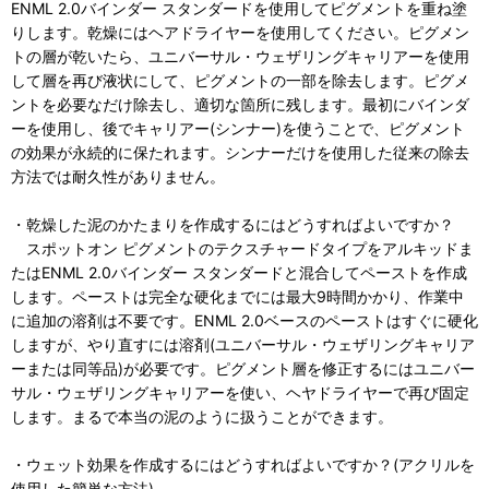
ENML 2.0バインダー スタンダードを使用してピグメントを重ね塗
りします。乾燥にはヘアドライヤーを使用してください。ピグメン
トの層が乾いたら、ユニバーサル・ウェザリングキャリアーを使用
して層を再び液状にして、ピグメントの一部を除去します。ピグメ
ントを必要なだけ除去し、適切な箇所に残します。最初にバインダ
ーを使用し、後でキャリアー(シンナー)を使うことで、ピグメント
の効果が永続的に保たれます。シンナーだけを使用した従来の除去
方法では耐久性がありません。
・乾燥した泥のかたまりを作成するにはどうすればよいですか？
スポットオン ピグメントのテクスチャードタイプをアルキッドま
たはENML 2.0バインダー スタンダードと混合してペーストを作成
します。ペーストは完全な硬化までには最大9時間かかり、作業中
に追加の溶剤は不要です。ENML 2.0ベースのペーストはすぐに硬化
しますが、やり直すには溶剤(ユニバーサル・ウェザリングキャリア
ーまたは同等品)が必要です。ピグメント層を修正するにはユニバー
サル・ウェザリングキャリアーを使い、ヘヤドライヤーで再び固定
します。まるで本当の泥のように扱うことができます。
・ウェット効果を作成するにはどうすればよいですか？(アクリルを
使用した簡単な方法)