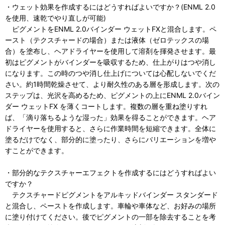
・ウェット効果を作成するにはどうすればよいですか？(ENML 2.0
を使用、速乾でやり直しが可能)
ピグメントをENML 2.0バインダー ウェットFXと混合します。ペ
ースト（テクスチャードの場合）または液体（ゼロテックスの場
合）を塗布し、ヘアドライヤーを使用して溶剤を揮発させます。最
初はピグメントがバインダーを吸収するため、仕上がりはつや消し
になります。この時のつや消し仕上げについては心配しないでくだ
さい。約1時間乾燥させて、より耐久性のある層を形成します。次の
ステップは、光沢を高めるため、ピグメントの上にENML 2.0バイン
ダー ウェットFX を薄くコートします。複数の層を重ね塗りすれ
ば、「滴り落ちるような湿った」効果を得ることができます。ヘア
ドライヤーを使用すると、さらに作業時間を短縮できます。全体に
塗るだけでなく、部分的に塗ったり、さらにバリエーションを増や
すことができます。
・部分的なテクスチャーエフェクトを作成するにはどうすればよい
ですか？
テクスチャードピグメントをアルキッドバインダー スタンダード
と混合し、ペーストを作成します。車輪や車体など、お好みの場所
に塗り付けてください。後でピグメントの一部を除去することを考