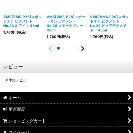
VMS[VMS.P26]スポッ
VMS[VMS.P28]スポッ
VMS[VMS.P29]スポッ
トオン ピグメント
トオン ピグメント
トオン ピグメント
No.26 ホワイト 45ml
No.28 スモークグレー
No.29 ピュアテクスチ
45ml
ャー 45ml
1,760
円
(税込)
1,760
円
(税込)
1,760
円
(税込)
レビュー
0
件のレビュー
ホーム
更新履歴
ショッピングカート
マイページ