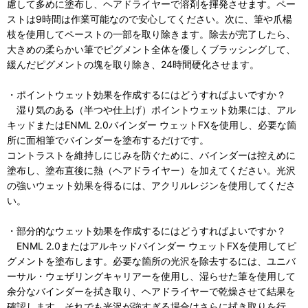
慮して多めに塗布し、ヘアドライヤーで溶剤を揮発させます。ペー
ストは9時間は作業可能なので安心してください。次に、筆や爪楊
枝を使用してペーストの一部を取り除きます。除去が完了したら、
大きめの柔らかい筆でピグメント全体を優しくブラッシングして、
緩んだピグメントの塊を取り除き、24時間硬化させます。
・ポイントウェット効果を作成するにはどうすればよいですか？
湿り気のある（半つや仕上げ）ポイントウェット効果には、アル
キッドまたはENML 2.0バインダー ウェットFXを使用し、必要な箇
所に面相筆でバインダーを塗布するだけです。
コントラストを維持しにじみを防ぐために、バインダーは控えめに
塗布し、塗布直後に熱（ヘアドライヤー）を加えてください。光沢
の強いウェット効果を得るには、アクリルレジンを使用してくださ
い。
・部分的なウェット効果を作成するにはどうすればよいですか？
ENML 2.0またはアルキッドバインダー ウェットFXを使用してピ
グメントを塗布します。必要な箇所の光沢を除去するには、ユニバ
ーサル・ウェザリングキャリアーを使用し、湿らせた筆を使用して
余分なバインダーを拭き取り、ヘアドライヤーで乾燥させて結果を
確認します。それでも光沢が強すぎる場合はさらに拭き取りを行