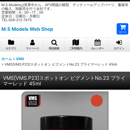
M.S Modelsは世界中から、AFV関係の模型、ディティールアップパーツ、書籍等
の輸入、卸販売を行う会社です。
営業時間：9：00～17：00
定休日：日曜日・月曜日
TEL:029-212-7475
M.S Models Web Shop
カート
カテゴリ
マイページ
商品検索
ご利用案内
カレンダー
ログイン
ホーム
>
VMS
>
VMS[VMS.P23]スポットオン ピグメントNo.23 プライマーレッド 45ml
VMS[VMS.P23]スポットオン ピグメントNo.23 プライ
マーレッド 45ml