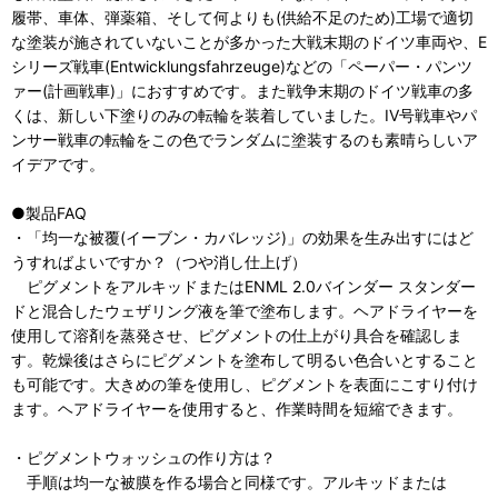
履帯、車体、弾薬箱、そして何よりも(供給不足のため)工場で適切
な塗装が施されていないことが多かった大戦末期のドイツ車両や、E
シリーズ戦車(Entwicklungsfahrzeuge)などの「ペーパー・パンツ
ァー(計画戦車)」におすすめです。また戦争末期のドイツ戦車の多
くは、新しい下塗りのみの転輪を装着していました。IV号戦車やパ
ンサー戦車の転輪をこの色でランダムに塗装するのも素晴らしいア
イデアです。
●製品FAQ
・「均一な被覆(イーブン・カバレッジ)」の効果を生み出すにはど
うすればよいですか？（つや消し仕上げ）
ピグメントをアルキッドまたはENML 2.0バインダー スタンダー
ドと混合したウェザリング液を筆で塗布します。ヘアドライヤーを
使用して溶剤を蒸発させ、ピグメントの仕上がり具合を確認しま
す。乾燥後はさらにピグメントを塗布して明るい色合いとすること
も可能です。大きめの筆を使用し、ピグメントを表面にこすり付け
ます。ヘアドライヤーを使用すると、作業時間を短縮できます。
・ピグメントウォッシュの作り方は？
手順は均一な被膜を作る場合と同様です。アルキッドまたは