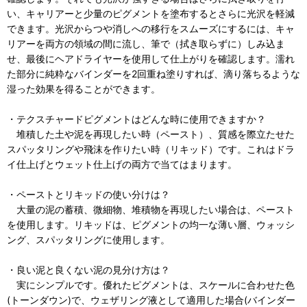
い、キャリアーと少量のピグメントを塗布するとさらに光沢を軽減
できます。光沢からつや消しへの移行をスムーズにするには、キャ
リアーを両方の領域の間に流し、筆で（拭き取らずに）しみ込ま
せ、最後にヘアドライヤーを使用して仕上がりを確認します。濡れ
た部分に純粋なバインダーを2回重ね塗りすれば、滴り落ちるような
湿った効果を得ることができます。
・テクスチャードピグメントはどんな時に使用できますか？
堆積した土や泥を再現したい時（ペースト）、質感を際立たせた
スパッタリングや飛沫を作りたい時（リキッド）です。これはドラ
イ仕上げとウェット仕上げの両方で当てはまります。
・ペーストとリキッドの使い分けは？
大量の泥の蓄積、微細物、堆積物を再現したい場合は、ペースト
を使用します。リキッドは、ピグメントの均一な薄い層、ウォッシ
ング、スパッタリングに使用します。
・良い泥と良くない泥の見分け方は？
実にシンプルです。優れたピグメントは、スケールに合わせた色
(トーンダウン)で、ウェザリング液として適用した場合(バインダー