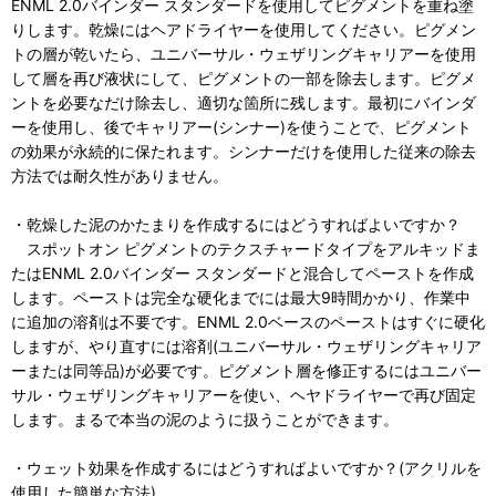
ENML 2.0バインダー スタンダードを使用してピグメントを重ね塗
りします。乾燥にはヘアドライヤーを使用してください。ピグメン
トの層が乾いたら、ユニバーサル・ウェザリングキャリアーを使用
して層を再び液状にして、ピグメントの一部を除去します。ピグメ
ントを必要なだけ除去し、適切な箇所に残します。最初にバインダ
ーを使用し、後でキャリアー(シンナー)を使うことで、ピグメント
の効果が永続的に保たれます。シンナーだけを使用した従来の除去
方法では耐久性がありません。
・乾燥した泥のかたまりを作成するにはどうすればよいですか？
スポットオン ピグメントのテクスチャードタイプをアルキッドま
たはENML 2.0バインダー スタンダードと混合してペーストを作成
します。ペーストは完全な硬化までには最大9時間かかり、作業中
に追加の溶剤は不要です。ENML 2.0ベースのペーストはすぐに硬化
しますが、やり直すには溶剤(ユニバーサル・ウェザリングキャリア
ーまたは同等品)が必要です。ピグメント層を修正するにはユニバー
サル・ウェザリングキャリアーを使い、ヘヤドライヤーで再び固定
します。まるで本当の泥のように扱うことができます。
・ウェット効果を作成するにはどうすればよいですか？(アクリルを
使用した簡単な方法)