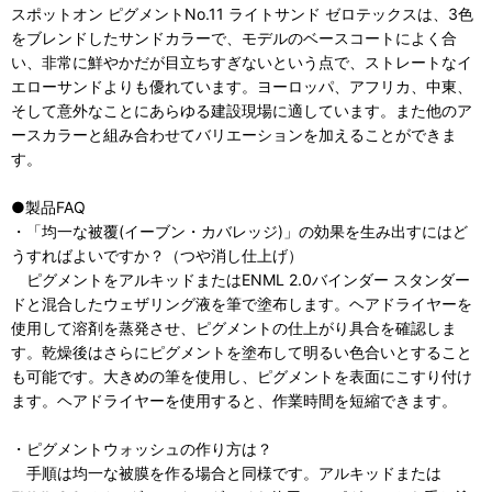
スポットオン ピグメントNo.11 ライトサンド ゼロテックスは、3色
をブレンドしたサンドカラーで、モデルのベースコートによく合
い、非常に鮮やかだが目立ちすぎないという点で、ストレートなイ
エローサンドよりも優れています。ヨーロッパ、アフリカ、中東、
そして意外なことにあらゆる建設現場に適しています。また他のア
ースカラーと組み合わせてバリエーションを加えることができま
す。
●製品FAQ
・「均一な被覆(イーブン・カバレッジ)」の効果を生み出すにはど
うすればよいですか？（つや消し仕上げ）
ピグメントをアルキッドまたはENML 2.0バインダー スタンダー
ドと混合したウェザリング液を筆で塗布します。ヘアドライヤーを
使用して溶剤を蒸発させ、ピグメントの仕上がり具合を確認しま
す。乾燥後はさらにピグメントを塗布して明るい色合いとすること
も可能です。大きめの筆を使用し、ピグメントを表面にこすり付け
ます。ヘアドライヤーを使用すると、作業時間を短縮できます。
・ピグメントウォッシュの作り方は？
手順は均一な被膜を作る場合と同様です。アルキッドまたは