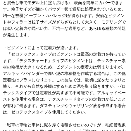
と混合し筆でモデル上に塗り広げる)、表面を簡単にカバーできま
す。粒子サイズが細かくパウダー状で適切に処理されているため、
均一な被覆(イーブン・カバレッジ)が得られます。安価なピグメン
トやフィラーは粒子サイズがざらざらとして大きく、モデリングで
は低い定着力や隠ぺい力、不均一な適用など、あらゆる種類の問題
が発生します。
・ピグメントによって定着力が違います。
「ゼロテックス」タイプのピグメントは最高の定着力を持ってい
ます。「テクスチャード」タイプのピグメントは、テクスチャー素
材の粒径が大きくなるため、ピグメントの定着力は弱まりますが、
アルキッドバインダーで厚い泥の堆積物を作成する場合は、この低
定着性はプラスになります。この技法では、最初に泥をたっぷりと
塗り、それから自然な外観にするために泥を取り除きますが、ゼロ
テックスタイプでは定着性が高すぎて不可能です。アルキッドペー
ストを使用する場合は、テクスチャードタイプの定着力が低いこと
が有利に働きます。ダスティングやウェザリング液を作成する場合
は、ゼロテックスタイプを使用してください。
・戦車の車輪と車体に泥を厚く堆積させたいのですが、毛細管現象