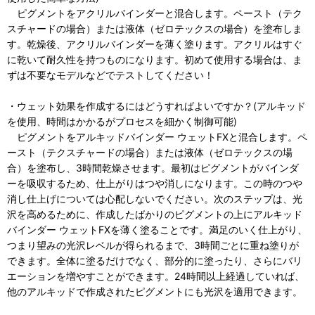
ピグメントをアクリルバインダーと混合します。ペースト（テク
スチャードの場合）または液体（ゼロテックスの場合）を塗布しま
す。乾燥後、アクリルバインダーを薄く塗ります。アクリルはすぐ
に乾いて耐久性を持つものになります。初めて使用する場合は、ま
ずは不要なモデルなどでテストしてください！
・ウェット効果を作成するにはどうすればよいですか？(アルキッド
を使用、時間はかかるがプロセスを細かく制御可能)
ピグメントをアルキッドバインダー ウェットFXと混合します。ペ
ースト（テクスチャードの場合）または液体（ゼロテックスの場
合）を塗布し、3時間乾燥させます。最初はピグメントがバインダ
ーを吸収するため、仕上がりはつや消しになります。この時のつや
消し仕上げについては心配しないでください。次のステップは、光
沢を高めるために、作成したばかりのピグメントの上にアルキッド
バインダー ウェットFXを薄く塗ることです。満足のいく仕上がり、
つまり望みの光沢レベルが得られるまで、3時間ごとに重ね塗りが
できます。全体に塗るだけでなく、部分的に塗ったり、さらにバリ
エーションを増やすことができます。24時間以上経過していれば、
他のアルキッドで作成されたピグメントにも光沢を適用できます。