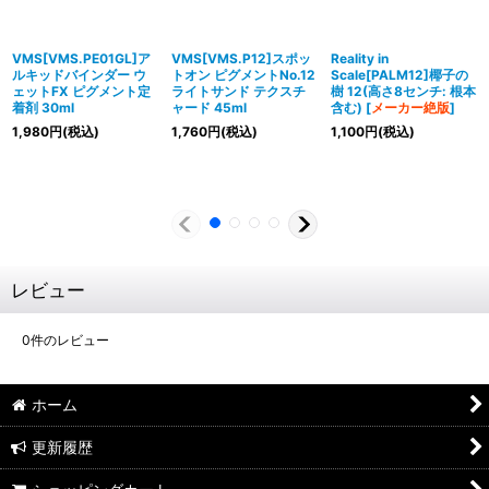
VMS[VMS.PE01GL]ア
VMS[VMS.P12]スポッ
Reality in
ルキッドバインダー ウ
トオン ピグメントNo.12
Scale[PALM12]椰子の
ェットFX ピグメント定
ライトサンド テクスチ
樹 12(高さ8センチ: 根本
着剤 30ml
ャード 45ml
含む)
[
メーカー絶版
]
1,980
円
(税込)
1,760
円
(税込)
1,100
円
(税込)
レビュー
0
件のレビュー
ホーム
更新履歴