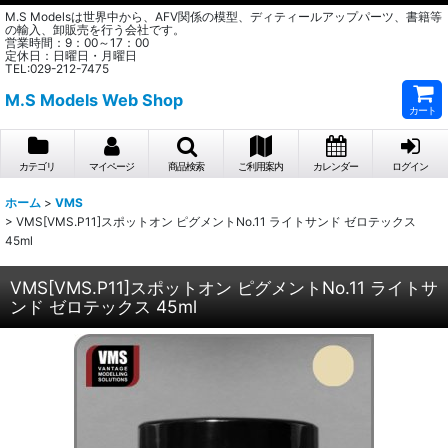
M.S Modelsは世界中から、AFV関係の模型、ディティールアップパーツ、書籍等
の輸入、卸販売を行う会社です。
営業時間：9：00～17：00
定休日：日曜日・月曜日
TEL:029-212-7475
M.S Models Web Shop
カート
カテゴリ
マイページ
商品検索
ご利用案内
カレンダー
ログイン
ホーム
>
VMS
>
VMS[VMS.P11]スポットオン ピグメントNo.11 ライトサンド ゼロテックス
45ml
VMS[VMS.P11]スポットオン ピグメントNo.11 ライトサ
ンド ゼロテックス 45ml