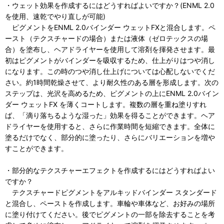
・ウェット効果を作成するにはどうすればよいですか？(ENML 2.0
を使用、速乾でやり直しが可能)
ピグメントをENML 2.0バインダー ウェットFXと混合します。ペ
ースト（テクスチャードの場合）または液体（ゼロテックスの場
合）を塗布し、ヘアドライヤーを使用して溶剤を揮発させます。最
初はピグメントがバインダーを吸収するため、仕上がりはつや消し
になります。この時のつや消し仕上げについては心配しないでくだ
さい。約1時間乾燥させて、より耐久性のある層を形成します。次の
ステップは、光沢を高めるため、ピグメントの上にENML 2.0バイン
ダー ウェットFX を薄くコートします。複数の層を重ね塗りすれ
ば、「滴り落ちるような湿った」効果を得ることができます。ヘア
ドライヤーを使用すると、さらに作業時間を短縮できます。全体に
塗るだけでなく、部分的に塗ったり、さらにバリエーションを増や
すことができます。
・部分的なテクスチャーエフェクトを作成するにはどうすればよい
ですか？
テクスチャードピグメントをアルキッドバインダー スタンダード
と混合し、ペーストを作成します。車輪や車体など、お好みの場所
に塗り付けてください。後でピグメントの一部を除去することを考