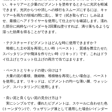
い、キャリアーと少量のピグメントを塗布するとさらに光沢を軽減
できます。光沢からつや消しへの移行をスムーズにするには、キャ
リアーを両方の領域の間に流し、筆で（拭き取らずに）しみ込ま
せ、最後にヘアドライヤーを使用して仕上がりを確認します。濡れ
た部分に純粋なバインダーを2回重ね塗りすれば、滴り落ちるような
湿った効果を得ることができます。
・テクスチャードピグメントはどんな時に使用できますか？
堆積した土や泥を再現したい時（ペースト）、質感を際立たせた
スパッタリングや飛沫を作りたい時（リキッド）です。これはドラ
イ仕上げとウェット仕上げの両方で当てはまります。
・ペーストとリキッドの使い分けは？
大量の泥の蓄積、微細物、堆積物を再現したい場合は、ペースト
を使用します。リキッドは、ピグメントの均一な薄い層、ウォッシ
ング、スパッタリングに使用します。
・良い泥と良くない泥の見分け方は？
実にシンプルです。優れたピグメントは、スケールに合わせた色
(トーンダウン)で、ウェザリング液として適用した場合(バインダー