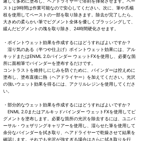
慮して多めに塗布し、ヘアドライヤーで溶剤を揮発させます。ペー
ストは9時間は作業可能なので安心してください。次に、筆や爪楊
枝を使用してペーストの一部を取り除きます。除去が完了したら、
大きめの柔らかい筆でピグメント全体を優しくブラッシングして、
緩んだピグメントの塊を取り除き、24時間硬化させます。
・ポイントウェット効果を作成するにはどうすればよいですか？
湿り気のある（半つや仕上げ）ポイントウェット効果には、アル
キッドまたはENML 2.0バインダー ウェットFXを使用し、必要な箇
所に面相筆でバインダーを塗布するだけです。
コントラストを維持しにじみを防ぐために、バインダーは控えめに
塗布し、塗布直後に熱（ヘアドライヤー）を加えてください。光沢
の強いウェット効果を得るには、アクリルレジンを使用してくださ
い。
・部分的なウェット効果を作成するにはどうすればよいですか？
ENML 2.0またはアルキッドバインダー ウェットFXを使用してピ
グメントを塗布します。必要な箇所の光沢を除去するには、ユニバ
ーサル・ウェザリングキャリアーを使用し、湿らせた筆を使用して
余分なバインダーを拭き取り、ヘアドライヤーで乾燥させて結果を
確認します。それでも光沢が強すぎる場合はさらに拭き取りを行